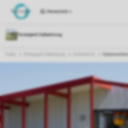
Reiseziele
Parks
Ferienpark Callantsoog
Unterkünfte
Farbenreiches