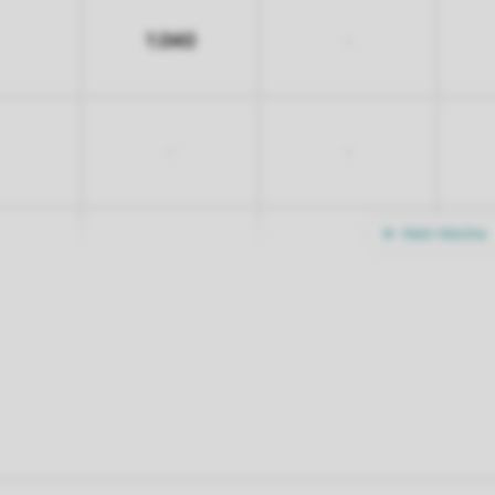
1.040
-
-
-
Mehr Nächte