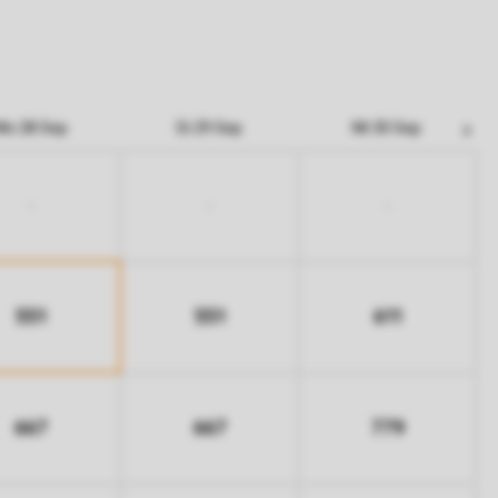
Mo 28 Sep
Di 29 Sep
Mi 30 Sep
-
-
-
551
551
611
667
667
779