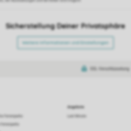
s, der Ausstattungen und der Bilder sind möglich.
Sicherstellung Deiner Privatsphäre
Weitere Informationen und Einstellungen
SSL-Verschlüsselung
Angebote
he Ferienparks
Last Minute
 Ferienparks