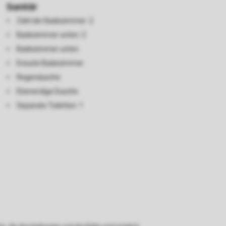
Sanitär
Zahl der Badezimmer: 2
Badezimmer unten: 2
Badezimmer unten
Ensuite Badezimmer
Regendusche
Ebenerdige Dusche
Separate Toiletten: 1