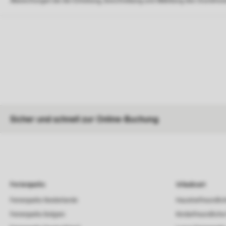
Abweichungen bei der Einteilung, Beschreibung und Abbildung des Grundrisse
Sicher und schnell zur Online-Buchung
Ferienparks
Urlaubsart
Ferienparks Niederlande
Haustierfreundlic
Ferienparks Belgien
Kinderfreundliche