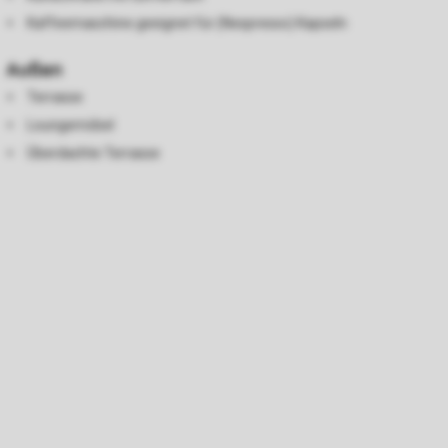
Kaffeemaschine geeignet für (Nespresso) Kapseln
Außen
Terrasse
Loungemöbel
Überdachte Terrasse