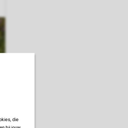
okies, die
en bij jouw