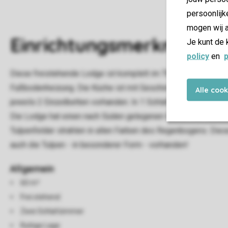
persoonlijk
mogen wij a
Einrichtungsmerkmale
Je kunt de 
policy
en
p
Diese freistehende Lodge ist komplett im Thema ,,Farbenreic
Fußbodenheizung. Die Küche ist mit Geschirrspüler, Kühlsch
Alle coo
jeweils 2 Einzelbetten vorhanden. In 1 Schlafzimmer ist Pla
Die Lodge hat einen nach Süden gelegenen Garten mit Vera
Tulpenfelder strahlen in allen Farben des Regenbogens. Dies
auch die Tulpen - in besonderer Form - vorhanden!
Allgemein
60 m²
Frei stehend
Zwei Schlafzimmer
Ruhige Lage