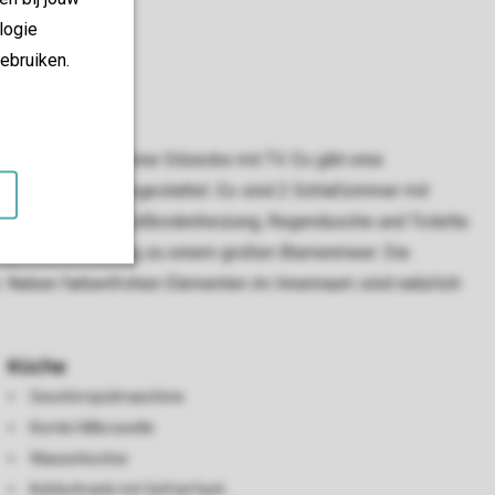
logie
ebruiken.
Wohnzimmer hat eine Sitzecke mit TV. Es gibt eine
 Wasserkocher ausgestattet. Es sind 2 Schlafzimmer mit
n Badezimmer mit Fußbodenheizung, Regendusche und Toilette.
g wird im Frühling zu einem großen Blumenmeer. Die
. Neben farbenfrohen Elementen im Innenraum sind natürlich
Küche
Geschirrspülmaschine
Kombi-Mikrowelle
Wasserkocher
Kühlschrank mit Gefrierfach