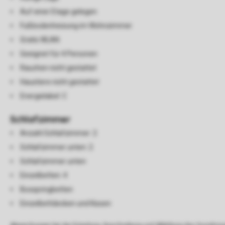
Auf einer Etage gelegen
Fußbodenheizung im Wohnzimmer
Gratis WLAN
Geeignet für 4 Personen
Rauchen nicht gestattet
Haustiere nicht gestattet
Energielabel: C
Schlafzimmer
Anzahl Schlafzimmer: 2
Schlafzimmer unten: 2
Schlafzimmer unten
Einzelbetten: 4
Boxspringbetten
Einzelbettdecken und Kissen