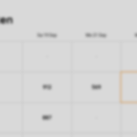
ten
Sa 19 Sep
Mo 21 Sep
-
-
912
569
887
-