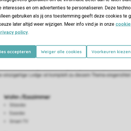
e interesses en om advertenties te personaliseren. Deze techno
lleen gebruiken als jij ons toestemming geeft deze cookies te g
keuze later altijd weer wijzigen. Meer info vind je in onze
cookie
rivacy policy
.
hes Holland” eingerichtet und ist für 4 Personen geeignet. Das 
rank mit Gefrierfach, Kombi-Mikrowelle, Kaffeecupmaschine und
kies accepteren
Weiger alle cookies
Voorkeuren kiezen
tz für 1 Campingbett für ein Baby. Beide Schlafzimmer haben ei
nda und einem Lounge-Set.Die Umgebung von Roompot Callantsoo
e einzigartige Lodge ist komplett zu diesem Thema eingerichtet
Wohn-/Esszimmer
Sitzecke
Essecke
Smart-TV