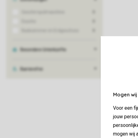
Mogen wij
Voor een fi
jouw persoo
persoonlijk
mogen wij a