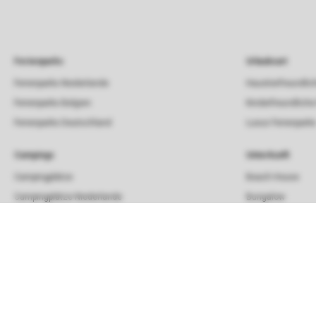
Ferienparks
Urlaubsart
Ferienparks Niederlande
Haustierfreundlic
Ferienparks Belgien
Kinderfreundliche
Ferienparks Deutschland
Luxus Ferienpark
Campings
Unterkunft
Campingplätze
Beach House
Campingplätze Niederlande
Bungalow
Chalet
Lodge
Strandhaus
Villa