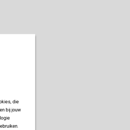
okies, die
en bij jouw
logie
ebruiken.