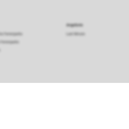
Angebote
he Ferienparks
Last Minute
 Ferienparks
s
Sortieren