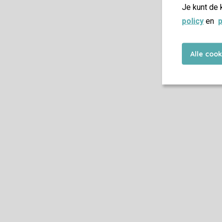
Je kunt de 
policy
en
p
Alle coo