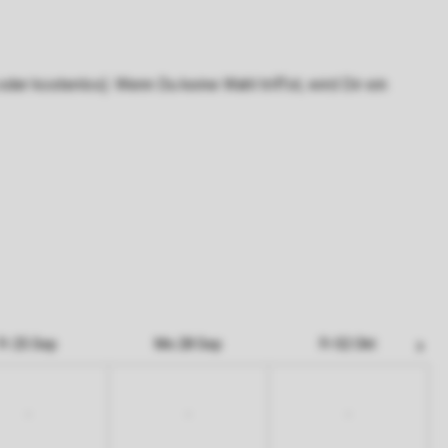
er kostenlos). Wenn Du keine Wahl triffst, wird Dir ein
Fr 25 Sep
Mo 28 Sep
Fr 02 Okt
-
-
-