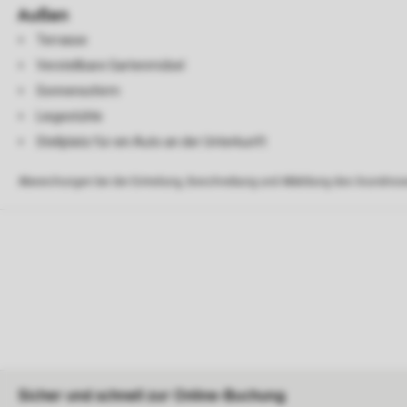
Außen
Terrasse
Verstellbare Gartenmöbel
Sonnenschirm
Liegestühle
Stellplatz für ein Auto an der Unterkunft
Abweichungen bei der Einteilung, Beschreibung und Abbildung des Grundrisse
Sicher und schnell zur Online-Buchung