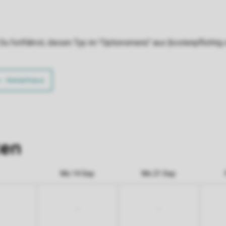
 fortfährst, diesen Typ im "Optionsmenü" aus (kostenpflichtig od
 - Notarhaus
ten
Mo 14 Sep
Mo 21 Sep
-
-