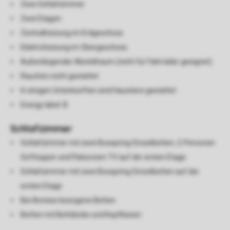
Zwei Schlafzimmer
Zwei Etagen
Zentralheizung im Erdgeschoss
Elektroheizung im Obergeschoss
Außenliegender Abstellraum (nicht für Fahrräder geeignet)
Rauchen nicht gestattet
In einigen Unterkünften sind Haustiere gestattet
Energy label: B
Schlafzimmer
Schlafzimmer mit zwei Boxspring-Einzelbetten, 2-Personen
Softtopper und Flatscreen-TV auf der ersten Etage
Schlafzimmer mit zwei Boxspring-Einzelbetten auf der
ersten Etage
Bei Anreise bezogene Betten
Betten mit Bettdecke und Kopfkissen