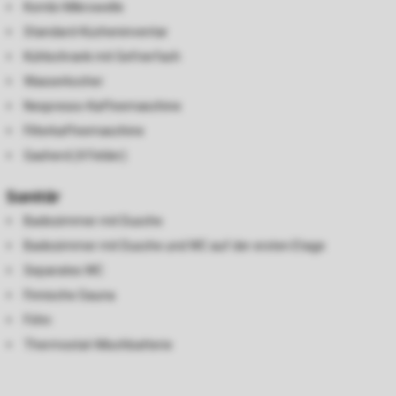
Kombi-Mikrowelle
Standard-Kücheninventar
Kühlschrank mit Gefrierfach
Wasserkocher
Nespresso-Kaffeemaschine
Filterkaffeemaschine
Gasherd (4 Felder)
Sanitär
Badezimmer mit Dusche
Badezimmer mit Dusche und WC auf der ersten Etage
Separates WC
Finnische Sauna
Föhn
Thermostat-Mischbatterie