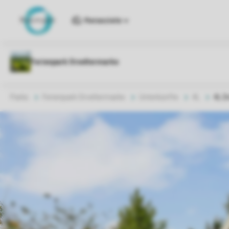
Reiseziele
Parks
Ferienpark Orveltermarke
Unterkünfte
4L
4L D