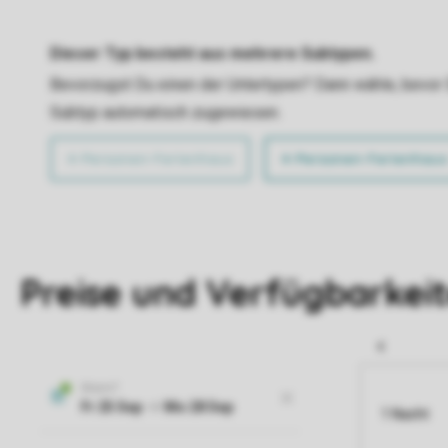
Dieser Typ besteht aus mehrere Subtypen.
Bevorzugst Du einen der Untertypen? Dann wähle, bevor Du
Subtyp automatisch zugewiesen.
4-Personen-Ferienhaus
4-Personen-Ferienhaus
Preise und Verfügbarkei
1 Nacht