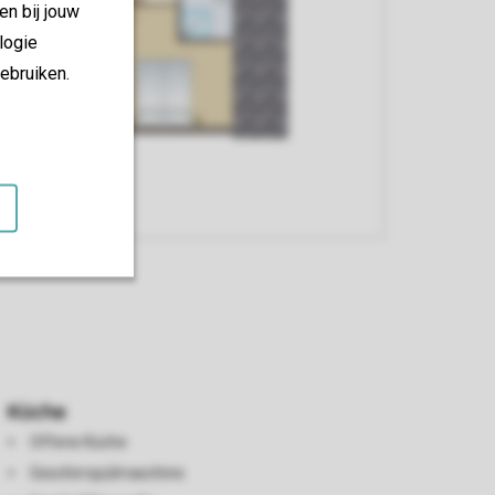
en bij jouw
logie
ebruiken.
Küche
Offene Küche
Geschirrspülmaschine