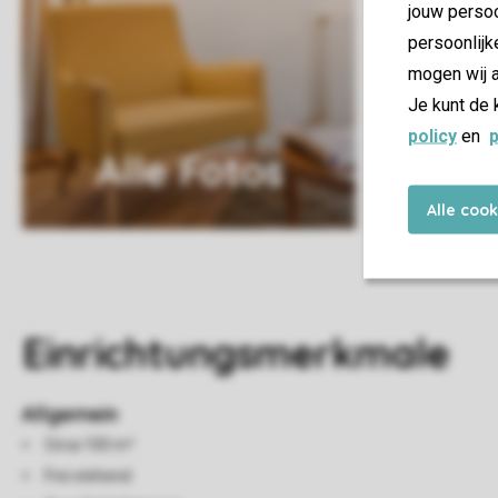
jouw persoo
persoonlijk
mogen wij a
Je kunt de 
policy
en
p
Alle Fotos
Alle coo
Einrichtungsmerkmale
Allgemein
Circa 100 m²
Frei stehend