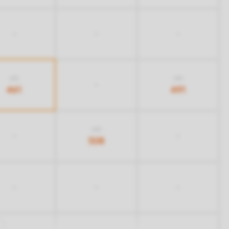
-
-
-
681
681
-
461
491
618
-
-
508
-
-
-