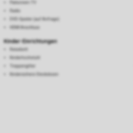
Flatscreen-TV
Radio
DVD-Spieler (auf Anfrage)
HDMI Anschluss
Kinder-Einrichtungen
Reisebett
Kinderhochstuhl
Treppengitter
Kindersichere Steckdosen