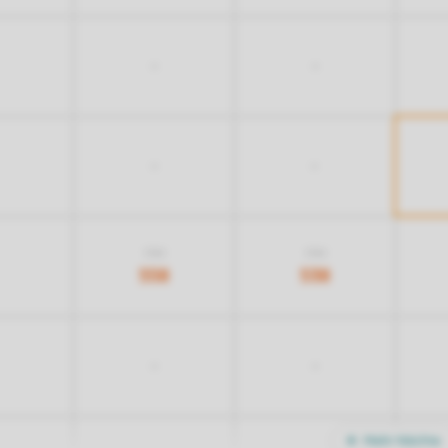
-
-
-
-
708
708
558
538
-
-
Mehr Nächte