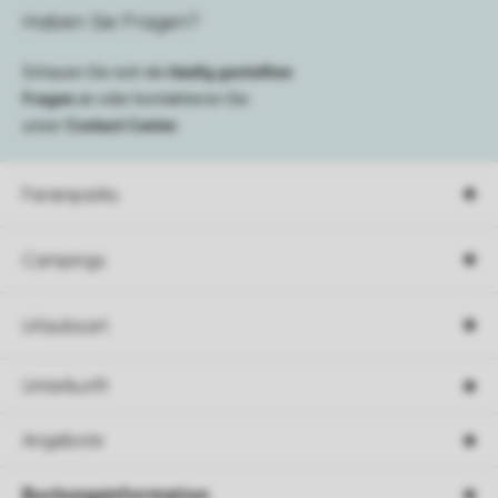
Haben Sie Fragen?
Schauen Sie sich die
häufig gestellten
Fragen
an oder kontaktieren Sie
unser
Contact Center
.
Ferienparks
Campings
Urlaubsart
Unterkunft
Angebote
Buchungsinformation