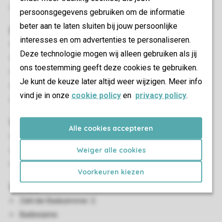
Energielabel: A
persoonsgegevens gebruiken om de informatie
beter aan te laten sluiten bij jouw persoonlijke
Schlafzimmer
interesses en om advertenties te personaliseren.
Anzahl Schlafzimmer: 2
Deze technologie mogen wij alleen gebruiken als jij
Einzelbetten: 4
ons toestemming geeft deze cookies te gebruiken.
Boxspringbetten
Je kunt de keuze later altijd weer wijzigen. Meer info
TV in Schlafzimmer
vind je in onze
cookie policy
en
privacy policy
.
Einzelbettdecken und Kissen
Wohn-/Esszimmer
Alle cookies accepteren
Sitzecke
Weiger alle cookies
Essecke
Smart-TV
Voorkeuren kiezen
Sanitär
Zahl der Badezimmer: 2
Badewanne