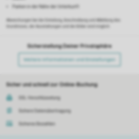
Parken in der Nähe der Unterkunft
Abweichungen bei der Einteilung, Beschreibung und Abbildung des
Grundrisses, der Ausstattungen und der Bilder sind möglich.
Sicherstellung Deiner Privatsphäre
Weitere Informationen und Einstellungen
Sicher und schnell zur Online-Buchung
SSL-Verschlüsselung
Sichere Datenübertragung
Sicheres Bezahlen