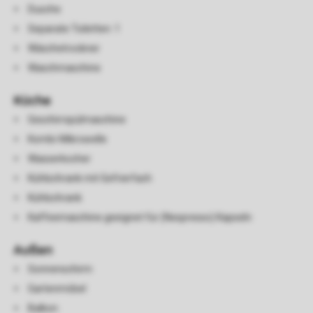
Dusche
Separate Toiletten: 1
Wäschetrockner
Waschmaschine
Küche
Geschirrspülmaschine
Kombi-Mikrowelle
Wasserkocher
Kühlschrank mit Gefrierfach
Kühlschrank
Kaffeemaschine geeignet für (Nespresso) Kapseln
Außen
Sonnenschirm
Gartenmöbel
Balkon