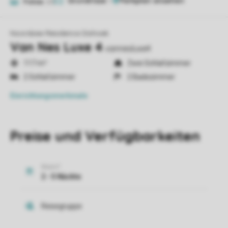
Grundrisse
1
Fotos
20
Noordzee Résidence Dishoek
Van Nes Luxe 4
vannesluxe4
117 m²
Zwei Schlafzimmer
2 Schlafzimmer
2 Badezimmer
Einrichtungsmerkmale
Preise und Verfügbarkeiten