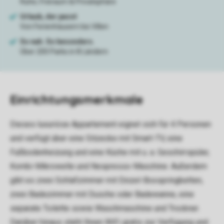
Einrichtungsmerkmale
Dieses luxuriöse Appartement eignet sich für 4 Personen
und verfügt über eine Sitzecke mit Smart-TV, eine
Fußbodenheizung und eine Küche mit u. a. Geschirrspüler,
Kombi-Mikrowelle und Nespresso-Maschine. Außerdem
gibt es zwei Schlafzimmer mit Einzel-Boxspringbetten,
zwei Badezimmer mit Dusche oder Badewanne, eine
separate Toilette sowie Waschmaschine und Trockner.
Darüber hinaus steht Ihnen WiFi gratis zur Verfügung und