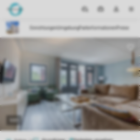
Reiseziele
Meine
Dropdown-
MEN
Buchungen
Menü
meines
Kontos
öffnen
1/21