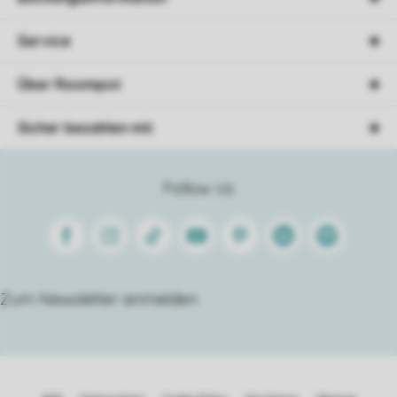
Service
Über Roompot
Sicher bezahlen mit
Follow Us
Facebook
Instagram
Tiktok
Youtube
Pinterest
Linkedin
Spotify
Zum Newsletter anmelden