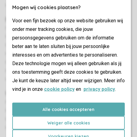
Energielabel: B
Mogen wij cookies plaatsen?
Schlafzimmer
Voor een fijn bezoek op onze website gebruiken wij
Anzahl Schlafzimmer: 4
onder meer tracking cookies, die jouw
Schlafzimmer unten: 1
persoonsgegevens gebruiken om de informatie
Schlafzimmer oben: 3
beter aan te laten sluiten bij jouw persoonlijke
Schlafzimmer unten
interesses en om advertenties te personaliseren.
Einzelbetten: 6
Deze technologie mogen wij alleen gebruiken als jij
Boxspringbetten
ons toestemming geeft deze cookies te gebruiken.
Einzelbettdecken und Kissen
Je kunt de keuze later altijd weer wijzigen. Meer info
vind je in onze
cookie policy
en
privacy policy
.
Wohn-/Esszimmer
Sitzecke
Alle cookies accepteren
Essecke
Smart-TV
Weiger alle cookies
TV
Voorkeuren kiezen