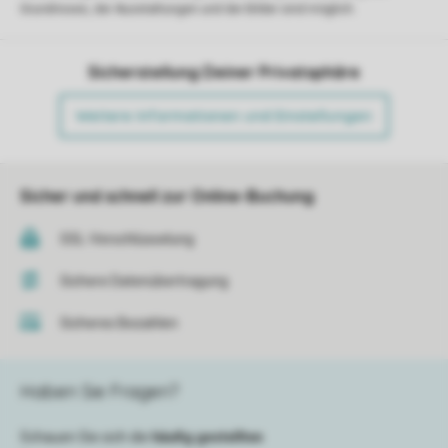
Grundrisses, der Ausstattungen und der Bilder sind möglich.
Sicherstellung Deiner Privatsphäre
Weitere Informationen und Einstellungen
Sicher und schnell zur Online-Buchung
SSL-Verschlüsselung
Sichere Datenübertragung
Sicheres Bezahlen
Haben Sie Fragen?
Schauen Sie sich die
häufig gestellten