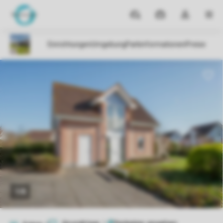
Reiseziele
Meine
Dropdown-
MEN
Buchungen
Menü
meines
Kontos
öffnen
1/8