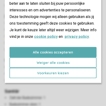
beter aan te laten sluiten bij jouw persoonlijke
Energielabel: C
interesses en om advertenties te personaliseren.
Schlafzimmer
Deze technologie mogen wij alleen gebruiken als jij
ons toestemming geeft deze cookies te gebruiken.
Anzahl Schlafzimmer: 3
Je kunt de keuze later altijd weer wijzigen. Meer info
Schlafzimmer oben: 3
vind je in onze
cookie policy
en
privacy policy
.
Einzelbetten: 6
Boxspringbetten
Einzelbettdecken und Kissen
Alle cookies accepteren
Wohn-/Esszimmer
Weiger alle cookies
Sitzecke
Voorkeuren kiezen
Essecke
TV
Sanitär
Zahl der Badezimmer: 1
Badezimmer oben: 1