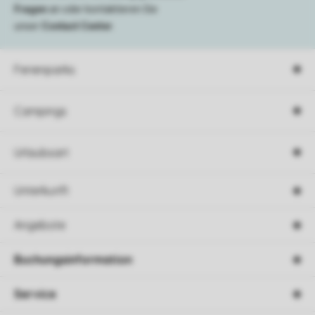
Fragen
an oder kontaktieren Sie
unser
Contact Center
.
Ferienparks
Campings
Urlaubsart
Unterkunft
Angebote
Buchungsinformation
Service