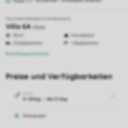
Grundrisse
2
Fotos
6
Noordzee Résidence De Banjaard
Villa 6A
villa6a
95 m²
Frei stehend
3 Schlafzimmer
1 Badezimmer
Einrichtungsmerkmale
Preise und Verfügbarkeiten