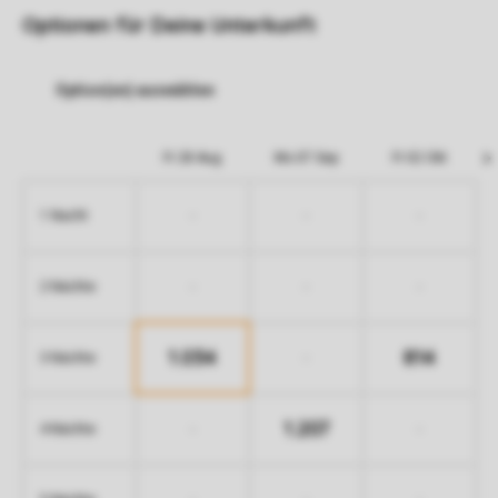
Optionen für Deine Unterkunft
Fr 28 Aug
Mo 07 Sep
Fr 02 Okt
-
-
-
1 Nacht
-
-
-
2 Nächte
1.034
814
-
3 Nächte
1.207
-
-
4 Nächte