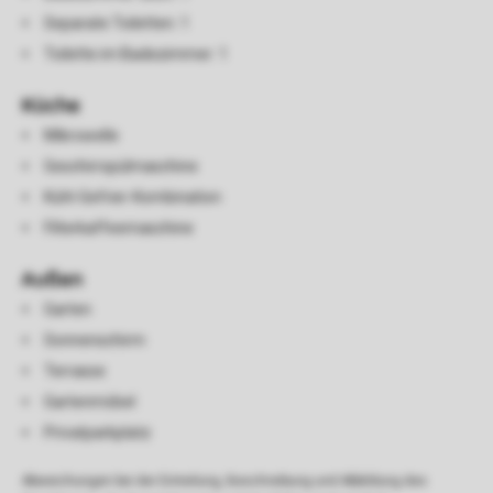
Separate Toiletten: 1
Toilette im Badezimmer: 1
Küche
Mikrowelle
Geschirrspülmaschine
Kühl-Gefrier-Kombination
Filterkaffeemaschine
Außen
Garten
Sonnenschirm
Terrasse
Gartenmöbel
Privatparkplatz
Abweichungen bei der Einteilung, Beschreibung und Abbildung des