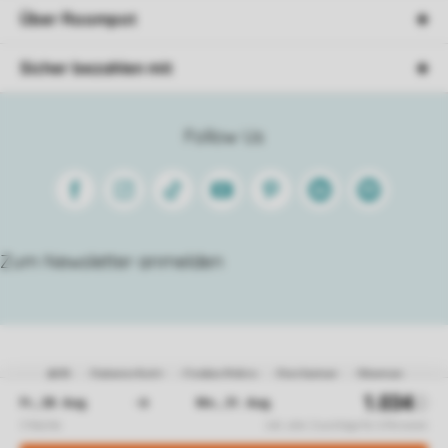
Über Roompot
Sicher bezahlen mit
Follow Us
Facebook
Instagram
Tiktok
Youtube
Pinterest
Linkedin
Spotify
Zum Newsletter anmelden
AGB
Datenschutz
Cookie Policy
Disclaimer
Sitemap
© 2026 Roompot