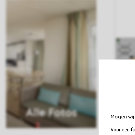
Alle Fotos
Mogen wij
Voor een fi