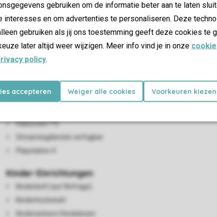
nsgegevens gebruiken om de informatie beter aan te laten sluit
e interesses en om advertenties te personaliseren. Deze techno
lleen gebruiken als jij ons toestemming geeft deze cookies te g
keuze later altijd weer wijzigen. Meer info vind je in onze
cookie
rivacy policy
.
Wohn-/Esszimmer
Sitzecke
kies accepteren
Weiger alle cookies
Voorkeuren kiezen
Essecke
Fußbodenheizung
Flatscreen-TV
Streamingdienste verfügbar
Playstation 4
Kinder-Einrichtungen
Kinderbett (auf Anfrage)
Kinderhochstuhl
Kindersichere Steckdosen