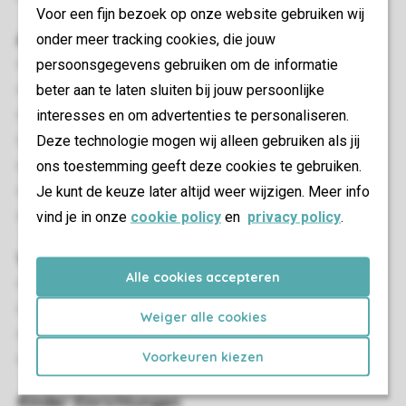
Voor een fijn bezoek op onze website gebruiken wij
Außen
onder meer tracking cookies, die jouw
persoonsgegevens gebruiken om de informatie
Sonnenschirm
beter aan te laten sluiten bij jouw persoonlijke
Gartenmöbel
interesses en om advertenties te personaliseren.
Als Sonderwunsch buchbar: überdachte Terrasse
Deze technologie mogen wij alleen gebruiken als jij
Als Sonderwunsch buchbar: Terrassenheizung
ons toestemming geeft deze cookies te gebruiken.
Als Sonderwunsch buchbar: umzäunter Garten
Je kunt de keuze later altijd weer wijzigen. Meer info
Als Sonderwunsch buchbar: Steg
vind je in onze
cookie policy
en
privacy policy
.
Stellplatz für ein Auto an der Unterkunft
Wohn-/Esszimmer
Alle cookies accepteren
Sitzecke
Essecke
Weiger alle cookies
Fußbodenheizung
Voorkeuren kiezen
Flatscreen-TV
Kinder-Einrichtungen