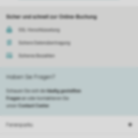
Sicher und schnell zur Online-Buchung
SSL-Verschlüsselung
Sichere Datenübertragung
Sicheres Bezahlen
Haben Sie Fragen?
Schauen Sie sich die
häufig gestellten
Fragen
an oder kontaktieren Sie
unser
Contact Center
.
Ferienparks