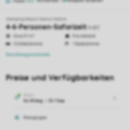
Grundrisse
1
Fotos
11
Glamping Resort Namur Nature
4-6-Personen-Safarizelt
4-6ST
Circa 31 m²
Frei stehend
3 Schlafzimmer
1 Badezimmer
Einrichtungsmerkmale
Preise und Verfügbarkeiten