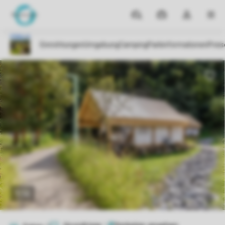
Reiseziele
Meine
Dropdown-
MEN
Buchungen
Menü
meines
Kontos
öffnen
1/12