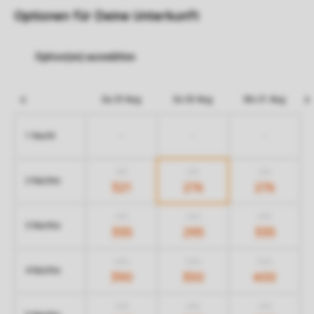
Optionen für Deine Unterkunft
Sa 29 Aug
So 30 Aug
Mo 31 Aug
-
-
-
1 Nacht
481
351
331
2 Nächte
321
276
276
515
425
435
3 Nächte
335
295
335
630
530
530
4 Nächte
390
350
400
725
635
765