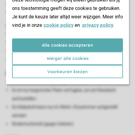
Holzterrasse
ons toestemming geeft deze cookies te gebruiken.
Stellplatz für ein Auto in der Nähe der Unterkunft
Je kunt de keuze later altijd weer wijzigen. Meer info
vind je in onze
cookie policy
en
privacy policy
.
Wohn-/Esszimmer
Essecke
Flatscreen-TV
Alle cookies accepteren
Streamingdienste verfügbar
Weiger alle cookies
Keine Kabelkanäle verfügbar
Voorkeuren kiezen
Kinder-Einrichtungen
Reisebett (auf Anfrage, gegen Gebühr)
Es ist nur begrenzter Platz verfügbar, um ein Reisebett
aufzustellen
Ein Babybett kann nur im Wohn-/Esszimmer aufgestellt
werden
Kinderhochstuhl (gegen Gebühr)