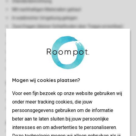
Standardeinrichtung
Mit nachhaltigen Materialien gebaut
In waldreicher Umgebung gelegen
Zwei Etagen (kleiner Schlafboden über Treppe erreichbar)
Klimaanlage
Einige Stufen in der Unterkunft
Geeignet für 6 Personen
Rauchen nicht gestattet
Zwei Haustiere gestattet
Mogen wij cookies plaatsen?
Schlafzimmer
Schlafzimmer mit einem Doppelbett
Voor een fijn bezoek op onze website gebruiken wij
Schlafzimmer mit einem Etagenbett
onder meer tracking cookies, die jouw
Betten mit Bettdecke und Kopfkissen
persoonsgegevens gebruiken om de informatie
beter aan te laten sluiten bij jouw persoonlijke
Außen
interesses en om advertenties te personaliseren.
Überdachte Terrasse
Deze technologie mogen wij alleen gebruiken als jij