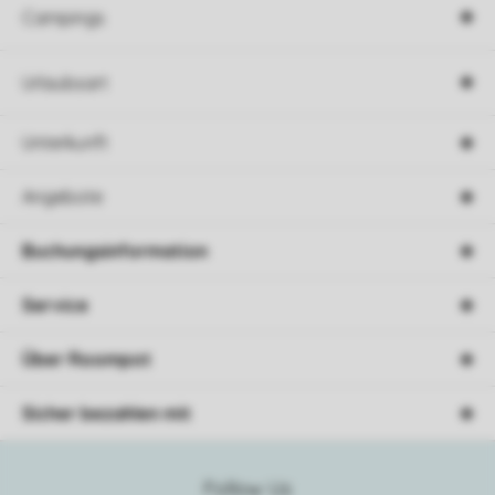
Campings
Urlaubsart
Unterkunft
Angebote
Buchungsinformation
Service
Über Roompot
Sicher bezahlen mit
Follow Us