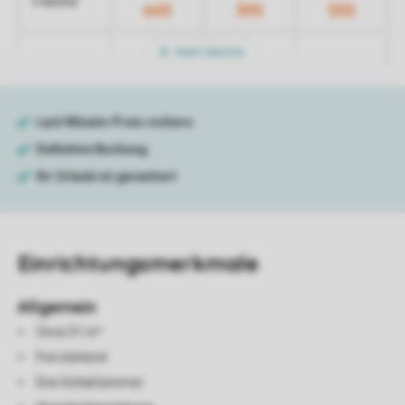
5 Nächte
445
395
555
Mehr Nächte
Einrichtungsmerkmale
Allgemein
Circa 31 m²
Frei stehend
Drei Schlafzimmer