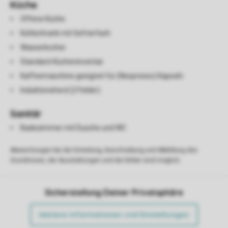
Küche
Offene Küche
Kühlschrank mit Gefrierfach
Wasserkocher
Standard-Kücheninventar
Kaffeemaschine geeignet für (Nespresso) Kapseln
Induktionsherd (2 Felder)
Sanitär
Badezimmer mit Dusche und WC
Abweichungen bei der Einteilung, Beschreibung und Abbildung des
Grundrisses, der Ausstattungen und der Bilder sind möglich.
Sicherstellung Deiner Privatsphäre
Weitere Informationen und Einstellungen