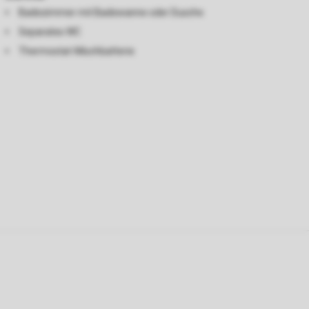
Badezimmer mit Badewanne oder Dusche
Separates WC
Thermostat-Mischbatterie