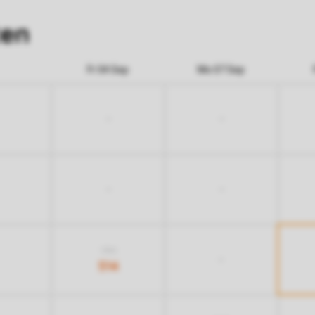
ten
Fr 04 Sep
Mo 07 Sep
-
-
-
-
954
-
514