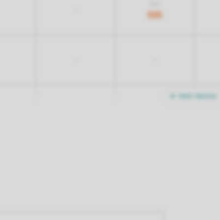
865
-
535
-
-
Mehr Nächte