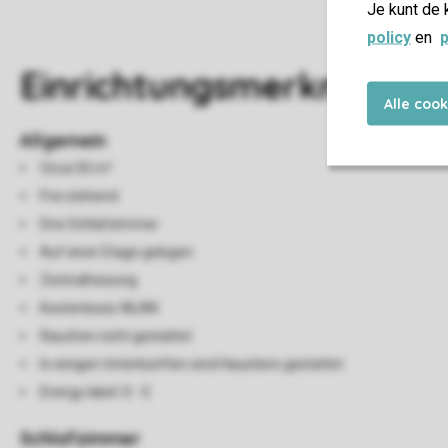
Je kunt de 
policy
en
p
Einrichtungsmerkmale
Alle coo
Allgemein
Circa 50 m²
Frei stehend
Drei Schlafzimmer
Auf einer Etage gelegen
Zentralheizung
Kostenloses WLAN
Rauchen nicht gestattet
In einigen Unterkünften sind Haustiere gestattet
Energy label: D - E
Schlafzimmer