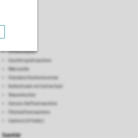
Küche
Offene Küche
Geschirrspülmaschine
Mikrowelle
Standard-Kücheninventar
Kühlschrank mit Gefrierfach
Wasserkocher
Senseo-Kaffeemaschine
Filterkaffeemaschine
Gasherd (4 Felder)
Sanitär