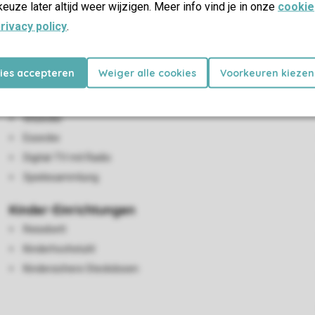
keuze later altijd weer wijzigen. Meer info vind je in onze
cookie
rivacy policy
.
kies accepteren
Weiger alle cookies
Voorkeuren kiezen
Wohn-/Esszimmer
Sitzecke
Essecke
Digital-TV mit Radio
Spielesammlung
Kinder-Einrichtungen
Reisebett
Kinderhochstuhl
Kindersichere Steckdosen