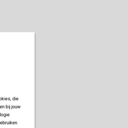
okies, die
en bij jouw
logie
ebruiken.