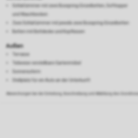
Schlafzimmer mit zwei Boxspring-Einzelbetten, Softtopper
und Waschbecken
Zwei Schlafzimmer mit jeweils zwei Boxspring-Einzelbetten
Betten mit Bettdecke und Kopfkissen
Außen
Terrasse
Teilweise verstellbare Gartenmöbel
Sonnenschirm
Stellplatz für ein Auto an der Unterkunft
Abweichungen bei der Einteilung, Beschreibung und Abbildung des Grundrisse