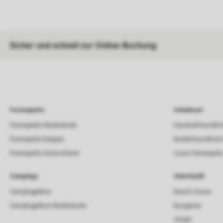
Sicher und schnell zur Online-Buchung
Ferienparks
Urlaubsart
Ferienparks Niederlande
Haustierfreundlic
Ferienparks Belgien
Kinderfreundliche
Ferienparks Deutschland
Luxus Ferienpark
Campings
Unterkunft
Campingplätze
Beach House
Campingplätze Niederlande
Bungalow
Chalet