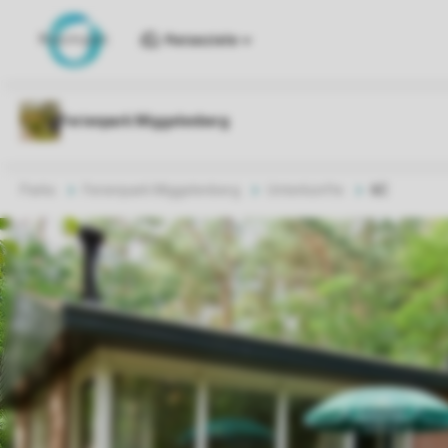
Reiseziele
Parks
Ferienpark Miggelenberg
Unterkünfte
6C