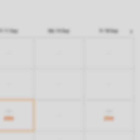
Fr 11 Sep
Mo 14 Sep
Fr 18 Sep
-
-
-
-
-
-
944
944
-
484
694