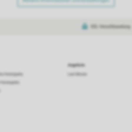
Weitere Informationen und Einstellungen
SSL-Verschlüsselung
Angebote
he Ferienparks
Last Minute
 Ferienparks
s