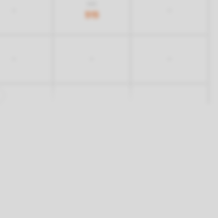
845
-
-
515
-
-
-