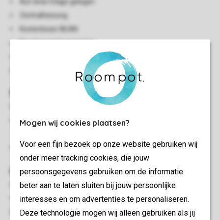
Auf einer Etage gelegen
Zentralheizung
Kostenloses WLAN
Rauchen nicht gestattet
In einigen Unterkünften sind Haustiere gestattet
Energy label: D
Schlafzimmer
Schlafzimmer mit zwei Boxspring-Einzelbetten
Schlafzimmer mit zwei Boxspring-Einzelbetten und
Mogen wij cookies plaatsen?
Waschbecken
Voor een fijn bezoek op onze website gebruiken wij
Betten mit Bettdecke und Kopfkissen
onder meer tracking cookies, die jouw
Außen
persoonsgegevens gebruiken om de informatie
beter aan te laten sluiten bij jouw persoonlijke
Terrasse
interesses en om advertenties te personaliseren.
Teilweise verstellbare Gartenmöbel
Deze technologie mogen wij alleen gebruiken als jij
Sonnenschirm