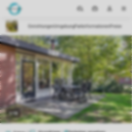
Reiseziele
Meine
Dropdown-
MEN
Buchungen
Menü
meines
Kontos
öffnen
1/18