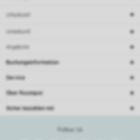
Urlaubsart
Unterkunft
Angebote
Buchungsinformation
Service
Über Roompot
Sicher bezahlen mit
Follow Us