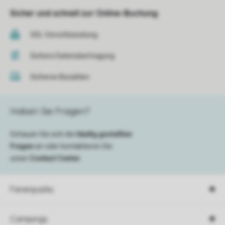
Sicher und schnell zur Online-Buchung
SSL-Verschlüsselung
Sichere Datenübertragung
Sicheres Bezahlen
Haben Sie Fragen?
Schauen Sie sich die
häufig gestellten
Fragen
an oder kontaktieren Sie
unser
Contact Center
.
Ferienparks
Campings