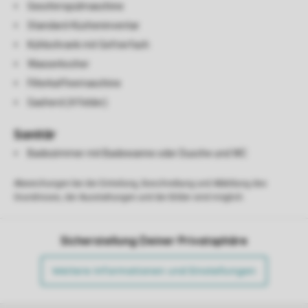
Geschirrspülmaschine
Standard-Kücheninventar
Kühlschrank mit Gefrierfach
Wasserkocher
Filterkaffeemaschine
Gasherd (4 Felder)
Sanitär
Badezimmer mit Badewanne oder Dusche und WC
Abweichungen bei der Einteilung, Beschreibung und Abbildung des
Grundrisses, der Ausstattungen und der Bilder sind möglich.
Sicherstellung Deiner Privatsphäre
Weitere Informationen und Einstellungen