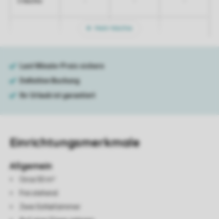
-
-
-
5 Nächte
Mehr Nächte
Einrichtungsmerkmale
Allgemein
Circa 50 m²
Frei stehend
Zwei Schlafzimmer