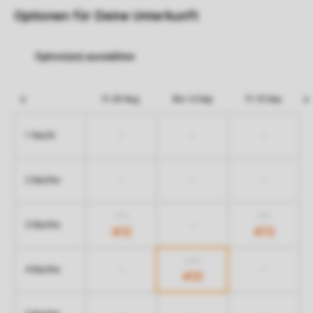
Optionen für Deine Unterkunft
Fr 28 Aug
Mo 14 Sep
Fr 18 Sep
-
-
-
1 Nacht
-
-
-
2 Nächte
772
772
-
3 Nächte
412
472
690
-
-
4 Nächte
410