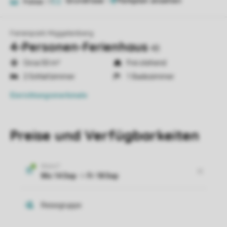
Grundrisse
1
Fotos
17
Ferienpark Miggelenberg
4-Personen-Ferienhaus
4B
Circa 50 m²
Frei stehend
2 Schlafzimmer
1 Badezimmer
Einrichtungsmerkmale
Preise und Verfügbarkeiten