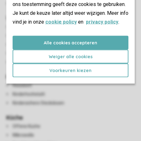
ons toestemming geeft deze cookies te gebruiken.
Stellplatz für ein Auto an der Unterkunft
Je kunt de keuze later altijd weer wijzigen. Meer info
Wohn-/Esszimmer
vind je in onze
cookie policy
en
privacy policy
.
Sitzecke
Essecke
Alle cookies accepteren
Offener Kamin
Digital-TV mit Radio
Weiger alle cookies
Spielesammlung
Voorkeuren kiezen
Kinder-Einrichtungen
Reisebett
Kinderhochstuhl
Kindersichere Steckdosen
Küche
Offene Küche
Mikrowelle