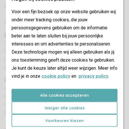
Pro Schlafunterkunft zwei Schlafzimmer mit jeweils zwei
Voor een fijn bezoek op onze website gebruiken wij
Boxspring-Einzelbetten
onder meer tracking cookies, die jouw
Betten mit Bettdecke und Kopfkissen
persoonsgegevens gebruiken om de informatie
Außen
beter aan te laten sluiten bij jouw persoonlijke
Terrasse an jeder Unterkunft
interesses en om advertenties te personaliseren.
Teilweise verstellbare Gartenmöbel
Deze technologie mogen wij alleen gebruiken als jij
Sonnenschirm
ons toestemming geeft deze cookies te gebruiken.
Maximal ein Autostellplatz pro Schlafunterkunft
Je kunt de keuze later altijd weer wijzigen. Meer info
vind je in onze
cookie policy
en
privacy policy
.
Wohn-/Esszimmer
Sitzecke
Alle cookies accepteren
Geräumige Essecke
Digital-TV mit Radio
Weiger alle cookies
Die Wohnzimmerunterkunft ist als großes Wohnzimmer
Voorkeuren kiezen
für 18 Personen und großer Essküche eingerichtet
Spielesammlung