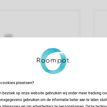
 cookies plaatsen?
jn bezoek op onze website gebruiken wij onder meer tracking co
nsgegevens gebruiken om de informatie beter aan te laten sluit
e interesses en om advertenties te personaliseren. Deze techno