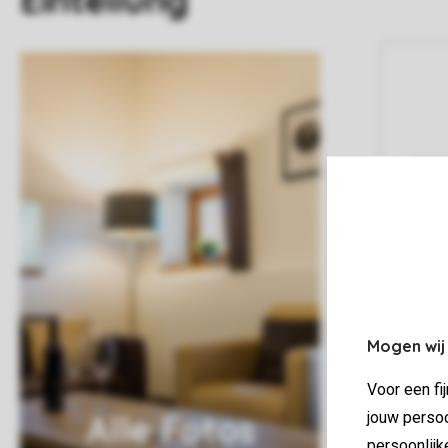
Mogen wij
Voor een fi
Alle Fotos
jouw persoo
persoonlijk