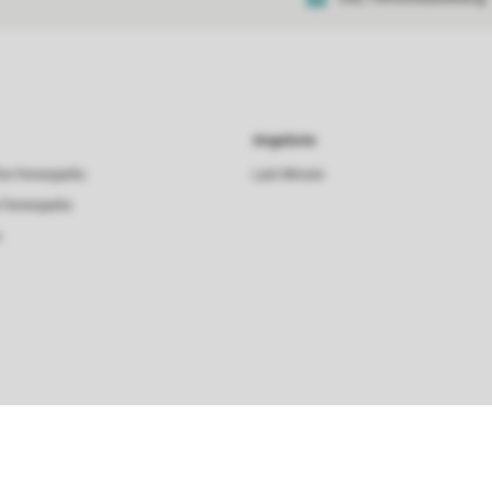
Angebote
he Ferienparks
Last Minute
 Ferienparks
s
Sortieren