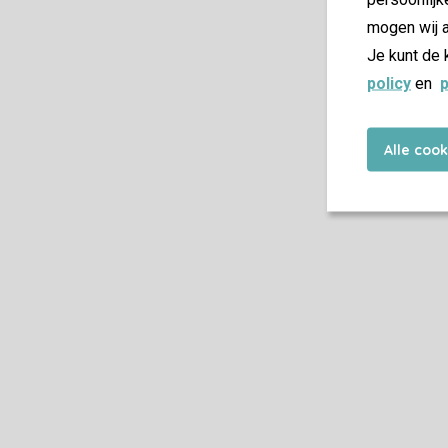
mogen wij a
Je kunt de 
policy
en
p
Alle coo