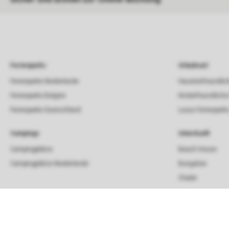
Ferienparks
Urlaubsart
Ferienparks Niederlande
Haustierfreundlic
Ferienparks Belgien
Kinderfreundliche
Ferienparks Deutschland
Luxus Ferienpark
Campings
Unterkunft
Campingplätze
Beach House
Campingplätze Niederlande
Bungalow
Chalet
Lodge
Strandhaus
Villa