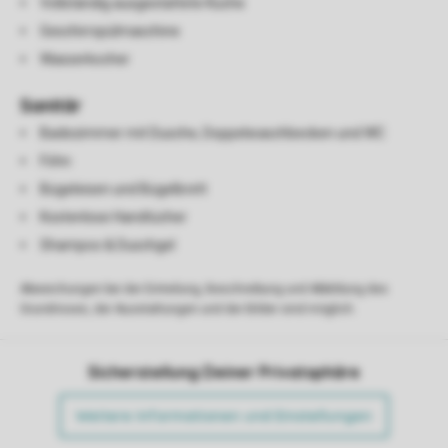
Vollständig ausgestattete Küche
Geschirrspülmaschine
Wasserkocher
Sanitär
Badezimmer mit Dusche, Doppelwaschbecken und WC
Föhn
Bügeleisen und Bügelbrett
Kostenlose Handtücher
Shampoo & Duschgel
Abweichungen bei der Einteilung, Beschreibung und Abbildung des
Grundrisses, der Ausstattungen und der Bilder sind möglich.
Sicherstellung Deiner Privatsphäre
Weitere Informationen und Einstellungen