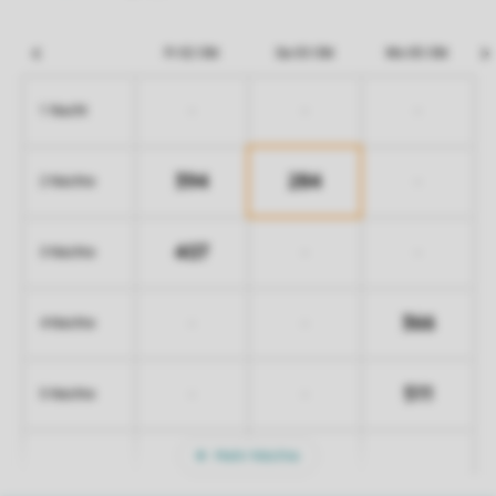
Fr 02 Okt
Sa 03 Okt
Mo 05 Okt
-
-
-
1 Nacht
394
284
-
2 Nächte
407
-
-
3 Nächte
366
-
-
4 Nächte
511
-
-
5 Nächte
Mehr Nächte