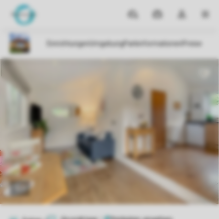
Reiseziele
Meine
Dropdown-
MEN
Buchungen
Menü
meines
Kontos
öffnen
1/7