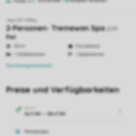
Grundrisse
1
Fotos
6
Leycroft Valley
2-Personen- Tremewan Spa
2CP3
Pet
35 m²
Frei stehend
1 Schlafzimmer
1 Badezimmer
Einrichtungsmerkmale
Preise und Verfügbarkeiten