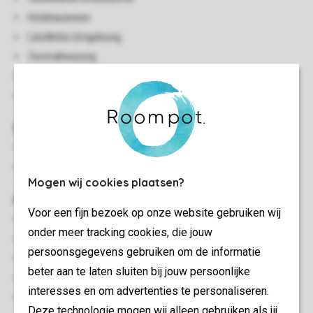
Holzbauweise
Ländliche Umgebung
Zentralheizung
Einige Stufen zur Unterkunft
Ein Haustier gestattet
Schlafzimmer
Schlafzimmer mit einem Doppelbett
Bei Anreise bezogene Betten
Mogen wij cookies plaatsen?
Außen
Voor een fijn bezoek op onze website gebruiken wij
Terrasse
onder meer tracking cookies, die jouw
Gartenmöbel
persoonsgegevens gebruiken om de informatie
Terrasse mit Sichtschutz
beter aan te laten sluiten bij jouw persoonlijke
Hot Tub
interesses en om advertenties te personaliseren.
Stellplatz für ein Auto in der Nähe der Unterkunft
Deze technologie mogen wij alleen gebruiken als jij