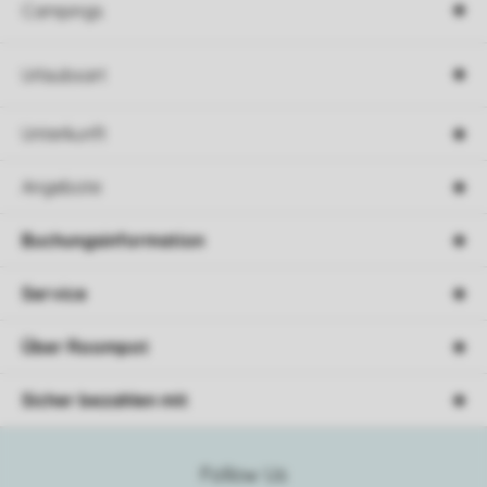
Campings
Urlaubsart
Unterkunft
Angebote
Buchungsinformation
Service
Über Roompot
Sicher bezahlen mit
Follow Us