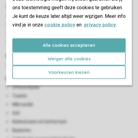
Wohn-/Esszimmer
ons toestemming geeft deze cookies te gebruiken.
Je kunt de keuze later altijd weer wijzigen. Meer info
Sitzecke
vind je in onze
cookie policy
en
privacy policy
.
Essecke
Flatscreen-TV
HDMI Anschluss
Alle cookies accepteren
Kinder-Einrichtungen
Weiger alle cookies
Kinderhochstuhl (auf Anfrage)
Voorkeuren kiezen
Küche
Offene Küche
Toaster
Mikrowelle
Grill
Kühlschrank mit Gefrierfach
Backofen