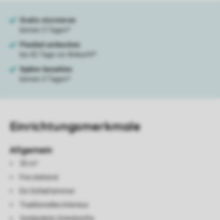
Einrichtungsmerkmale
Allgemein
35 m²
Frei stehend
Ein Schlafzimmer
Traditionelles Interieur
Verkleidete Unterkünfte