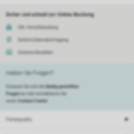
Sicher und schnell zur Online-Buchung
SSL-Verschlüsselung
Sichere Datenübertragung
Sicheres Bezahlen
Haben Sie Fragen?
Schauen Sie sich die
häufig gestellten
Fragen
an oder kontaktieren Sie
unser
Contact Center
.
Ferienparks