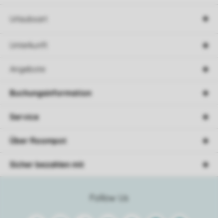
Urlaubsart
Unterkunft
Angebote
Buchungsinformation
Service
Über Roompot
Sicher bezahlen mit
Follow Us