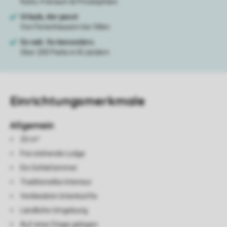
Einrichtungsmerkmale
Allgemein
25 m²
Frei stehende Lodge
Ein Schlafzimmer
Traditionelles Interieur
Verkleidete Unterkünfte
Ländliche Umgebung
Auf einer Etage gelegen