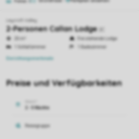
Grundrisse
1
Fotos
8
Leycroft Valley
2-Personen Callan Lodge
2C
25 m²
Frei stehende Lodge
1 Schlafzimmer
1 Badezimmer
Einrichtungsmerkmale
Preise und Verfügbarkeiten