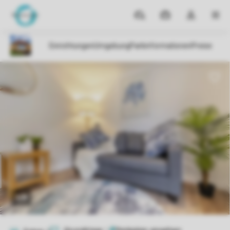
Reiseziele
Meine
Dropdown-
MEN
Buchungen
Menü
meines
Kontos
öffnen
1/9