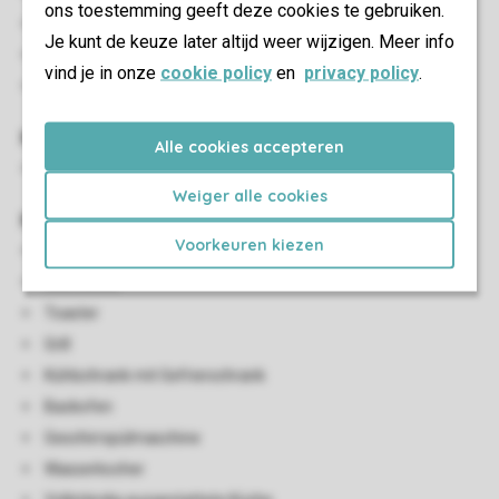
ons toestemming geeft deze cookies te gebruiken.
Essecke
Je kunt de keuze later altijd weer wijzigen. Meer info
Flatscreen-TV
vind je in onze
cookie policy
en
privacy policy
.
HDMI Anschluss
Kinder-Einrichtungen
Alle cookies accepteren
Kinderhochstuhl (auf Anfrage)
Weiger alle cookies
Küche
Voorkeuren kiezen
Offene Küche
Mikrowelle
Toaster
Grill
Kühlschrank mit Gefrierschrank
Backofen
Geschirrspülmaschine
Wasserkocher