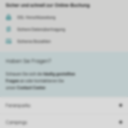
Sicher und schnell zur Online-Buchung
SSL-Verschlüsselung
Sichere Datenübertragung
Sicheres Bezahlen
Haben Sie Fragen?
Schauen Sie sich die
häufig gestellten
Fragen
an oder kontaktieren Sie
unser
Contact Center
.
Ferienparks
Campings