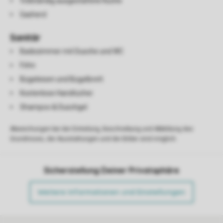
Vollständig ausgestattete Küche
Gasherd
Sanitär
Badezimmer mit Dusche und WC
Föhn
Bügeleisen und Bügelbrett
Kostenlose Handtücher
Shampoo & Duschgel
Abweichungen bei der Einteilung, Beschreibung und Abbildung des
Grundrisses, der Ausstattungen und der Bilder sind möglich.
Sicherstellung Deiner Privatsphäre
Weitere Informationen und Einstellungen