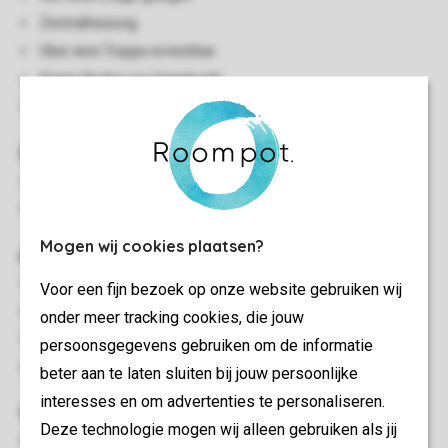
Zentralheizung
Über eine Treppe erreichbar
Einige Stufen zur Unterkunft
Haustiere nicht gestattet
Schlafzimmer
Schlafzimmer mit einem Doppelbett
Bei Anreise bezogene Betten
Mogen wij cookies plaatsen?
Außen
Verdeckter Whirlpool
Voor een fijn bezoek op onze website gebruiken wij
Gartenmöbel
onder meer tracking cookies, die jouw
Terrasse mit Sichtschutz
persoonsgegevens gebruiken om de informatie
Stellplatz für ein Auto in der Nähe der Unterkunft
beter aan te laten sluiten bij jouw persoonlijke
interesses en om advertenties te personaliseren.
Wohn-/Esszimmer
Deze technologie mogen wij alleen gebruiken als jij
Sitzecke