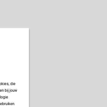
okies, die
en bij jouw
logie
ebruiken.