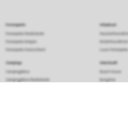
Ferienparks
Urlaubsart
Ferienparks Niederlande
Haustierfreundlic
Ferienparks Belgien
Kinderfreundliche
Ferienparks Deutschland
Luxus Ferienpark
Campings
Unterkunft
Campingplätze
Beach House
Campingplätze Niederlande
Bungalow
Chalet
Lodge
Strandhaus
Villa