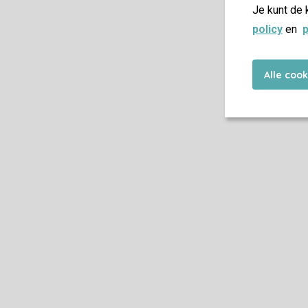
Je kunt de 
policy
en
p
Alle coo