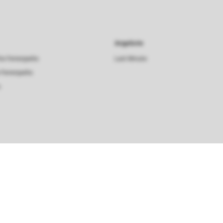
Angebote
he Ferienparks
Last Minute
 Ferienparks
s
Sortieren