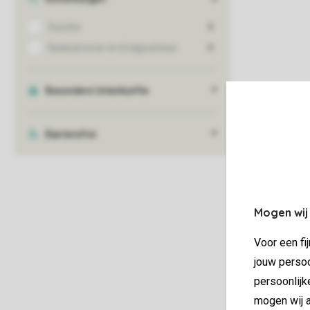
Mogen wij
Voor een fi
jouw persoo
persoonlijk
mogen wij a