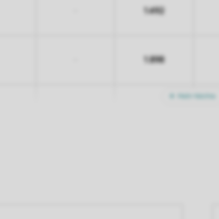
1.492
-
1.898
-
Mehr Nächte