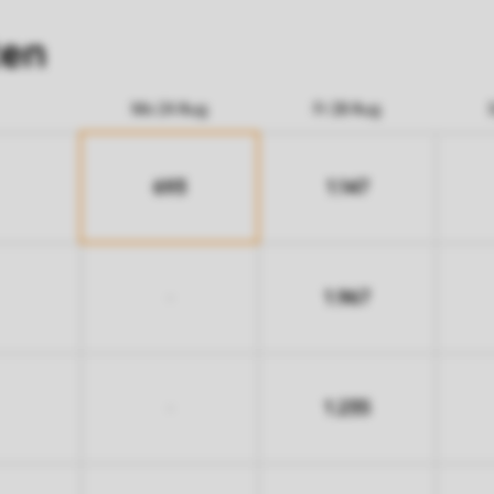
ten
Mo 24 Aug
Fr 28 Aug
693
1.147
1.967
-
1.235
-