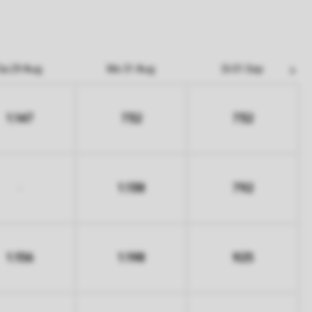
Sa 29 Aug
Mo 31 Aug
Di 01 Sep
1.147
732
732
1.138
792
-
1.156
1.198
925