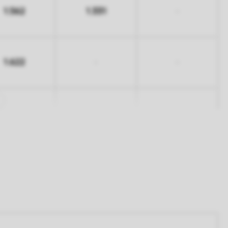
1.562
1.331
-
1.622
-
-