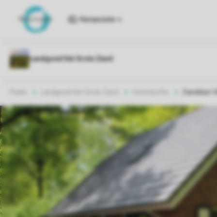
Reiseziele
Parks
Landgoed Het Grote Zand
Unterkünfte
Zandduin V