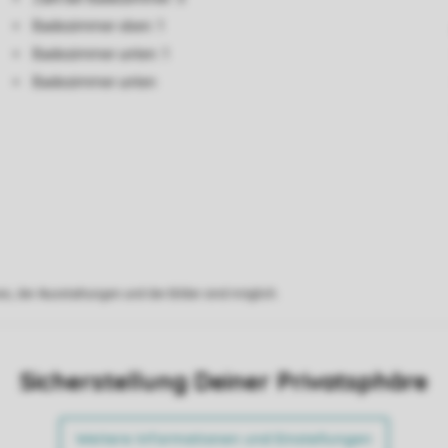
Badezimmer oben: 1
Badezimmer unten: 1
Badezimmer unten
s, der Ausstattungen und der Bilder sind möglich.
Sicherstellung Deiner Privatsphäre
Weitere Informationen und Einstellungen