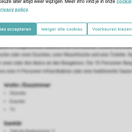
keuze later altijd weer wijzigen. Meer info vind je in onze
cookie
rivacy policy
.
kies accepteren
Weiger alle cookies
Voorkeuren kiezen
 oder Abstellraum. Wohnzimmer, offene Küche mit Geschirrspüle
Sauna im Erdgeschoss. Badezimmer mit Dusche, Toilette und zw
e oder zwei Duschen, zwei Waschtische und eine Toilette. Separ
für zwei oder drei Autos an den Bungalows. Die 10-Personen-Bu
ws eine 4-Personen-Infrarotkabine oder eine traditionelle Saun
Wohn-/Esszimmer
Sitzecke
Essecke
TV
Sanitär
Zahl der Badezimmer: 3