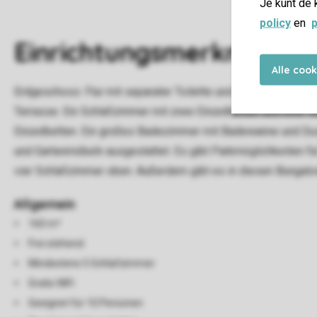
Je kunt de 
policy
en
p
Einrichtungsmerkmale
Alle coo
Erdgeschoss: Flur mit separater Toilette und großem Schrank
Terrasse. Ein Schlafzimmer mit zwei Einzelbetten und eine 
Einzelbetten. Ein großes Badezimmer mit Badewanne und Dusch
und Gartenmöbeln ausgestattet. Es gibt Parkmöglichkeiten 
vier Schlafzimmer oben. Außerdem gibt es in diesen Bungalo
Allgemein
160 m²
Frei stehend
Mindestens 5 Schlafzimmer
Gratis WiFi
Geeignet für 10 Personen