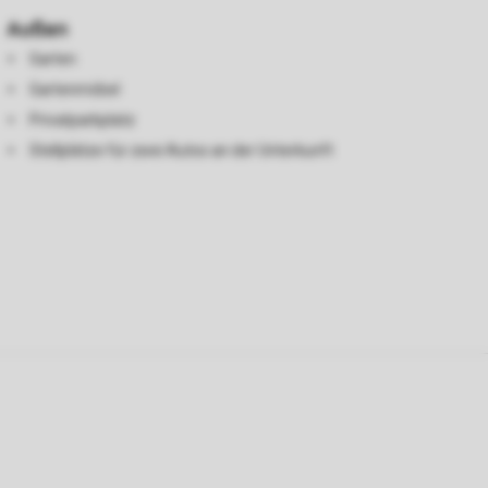
Außen
Garten
Gartenmöbel
Privatparkplatz
Stellplätze für zwei Autos an der Unterkunft