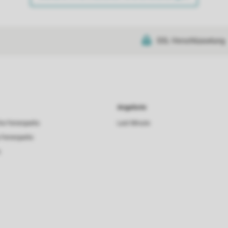
SSL-Verschlüsselung
Angebote
he Ferienparks
Last Minute
 Ferienparks
s