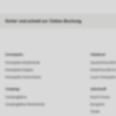
Sicher und schnell zur Online-Buchung
Ferienparks
Urlaubsart
Ferienparks Niederlande
Haustierfreundlic
Ferienparks Belgien
Kinderfreundliche
Ferienparks Deutschland
Luxus Ferienpark
Campings
Unterkunft
Campingplätze
Beach House
Campingplätze Niederlande
Bungalow
Chalet