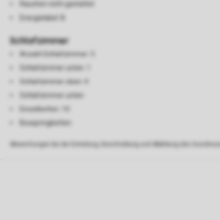
Rauchen nicht gestattet
Energielabel: B
Schlafzimmer
Anzahl Schlafzimmer: 5
Schlafzimmer unten: 1
Schlafzimmer oben: 4
Schlafzimmer unten
Einzelbetten: 10
Boxspringbetten
Abweichungen bei der Einteilung, Beschreibung und Abbildung des Grundrisse