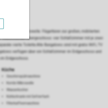
r und Kombi-Mikrowelle. Flügeltüren zur großen, möblierten
ei Waschtischen.Obergeschoss: vier Schlafzimmer mit je zwei
ate vierte Toilette.Alle Bungalows sind mit gratis WiFi, TV
ngalows verfügen über ein Schlafzimmer im Erdgeschoss und
a im Erdgeschoss.
Küche
Geschirrspülmaschine
Kombi-Mikrowelle
Wasserkocher
Kühlschrank mit Gefrierfach
Filterkaffeemaschine