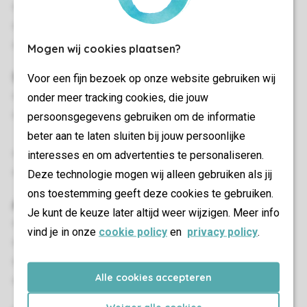
Rauchen nicht gestattet
In einigen Unterkünften sind Haustiere gestattet
Energy label: C
Mogen wij cookies plaatsen?
Schlafzimmer
Voor een fijn bezoek op onze website gebruiken wij
Schlafzimmer mit zwei Boxspring-Einzelbetten
onder meer tracking cookies, die jouw
Schlafzimmer mit zwei Boxspring-Einzelbetten, 2-
persoonsgegevens gebruiken om de informatie
Personen-Softtopper und Flatscreen-TV
beter aan te laten sluiten bij jouw persoonlijke
Bei Anreise bezogene Betten
interesses en om advertenties te personaliseren.
Betten mit Bettdecke und Kopfkissen
Deze technologie mogen wij alleen gebruiken als jij
ons toestemming geeft deze cookies te gebruiken.
Außen
Je kunt de keuze later altijd weer wijzigen. Meer info
Terrasse
vind je in onze
cookie policy
en
privacy policy
.
Verstellbare Gartenmöbel
Sonnenschirm
Alle cookies accepteren
Stellplatz für ein Auto an der Unterkunft