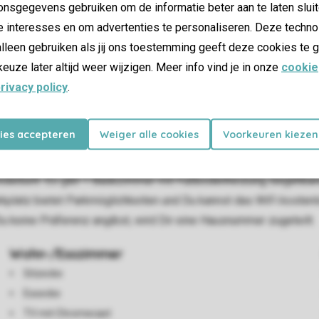
nsgegevens gebruiken om de informatie beter aan te laten sluit
e interesses en om advertenties te personaliseren. Deze techno
lleen gebruiken als jij ons toestemming geeft deze cookies te g
keuze later altijd weer wijzigen. Meer info vind je in onze
cookie
rivacy policy
.
eignet. Innen- und Außenbereich sind durch große Fenster und
en, zu kochen und zu essen. Die Küche bietet alles, was Du bra
kies accepteren
Weiger alle cookies
Voorkeuren kiezen
 Wasserhahn für kochendes Wasser, einer Kombi-Mikrowelle un
orgt für einen entspannenden Blick in den Himmel. Die Lodge v
ekinderbett. Es gibt 1 Badezimmer mit Fußbodenheizung, begehbar
rkplatz bietet Parkmöglichkeiten und Du kannst das WiFi kostenl
 keine Präferenz angibst, wird Dir eine Hausnummer zugeteilt.
Wohn-/Esszimmer
Sitzecke
Essecke
TV mit Chromecast