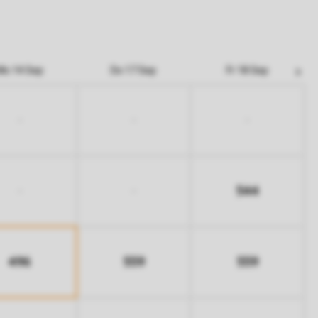
Mo 14 Sep
Do 17 Sep
Fr 18 Sep
-
-
-
544
-
-
496
559
559