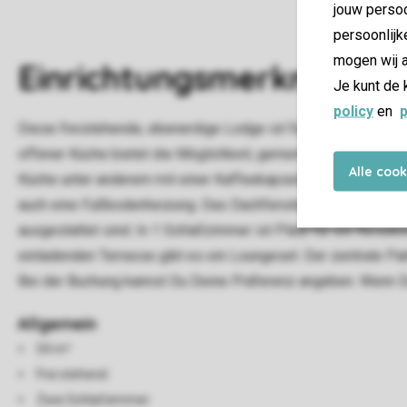
jouw persoo
persoonlijk
mogen wij a
Einrichtungsmerkmale
Je kunt de 
policy
en
p
Diese freistehende, ebenerdige Lodge ist für 4 Personen ge
offener Küche bietet die Möglichkeit, gemeinsam zu entspann
Alle coo
Küche unter anderem mit einer Kaffeekapselmaschine, einem
auch eine Fußbodenheizung. Das Dachfenster im Wohnzimmer s
ausgestattet sind. In 1 Schlafzimmer ist Platz für ein Reis
einladenden Terrasse gibt es ein Loungeset. Der zentrale Pa
Bei der Buchung kannst Du Deine Präferenz angeben. Wenn Du
Allgemein
54 m²
Frei stehend
Zwei Schlafzimmer