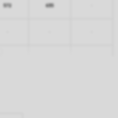
572
635
-
-
-
-