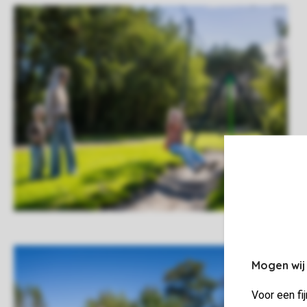
Mogen wij
Voor een fi