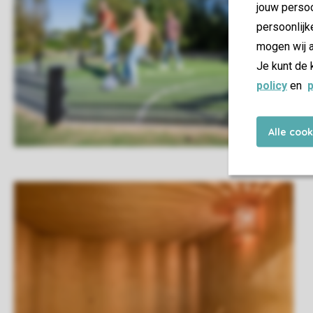
jouw persoo
persoonlijk
mogen wij a
Je kunt de 
policy
en
p
Alle coo