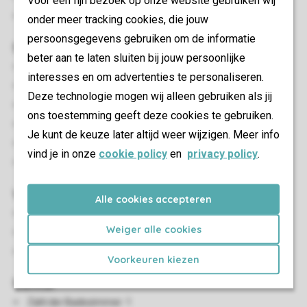
Energielabel: G
onder meer tracking cookies, die jouw
persoonsgegevens gebruiken om de informatie
Schlafzimmer
beter aan te laten sluiten bij jouw persoonlijke
Anzahl Schlafzimmer: 3
interesses en om advertenties te personaliseren.
Schlafzimmer unten: 3
Deze technologie mogen wij alleen gebruiken als jij
Schlafzimmer unten
ons toestemming geeft deze cookies te gebruiken.
Einzelbetten: 4
Je kunt de keuze later altijd weer wijzigen. Meer info
Boxspringbetten
vind je in onze
cookie policy
en
privacy policy
.
Einzelbettdecken und Kissen
Wohn-/Esszimmer
Alle cookies accepteren
Sitzecke
Weiger alle cookies
Essecke
TV
Voorkeuren kiezen
Sanitär
Zahl der Badezimmer: 1