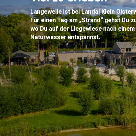
Langeweile ist bei Landal Klein Oisterw
Für einen Tag am „Strand“ gehst Du z
wo Du auf der Liegewiese nach einem
Naturwasser entspannst.