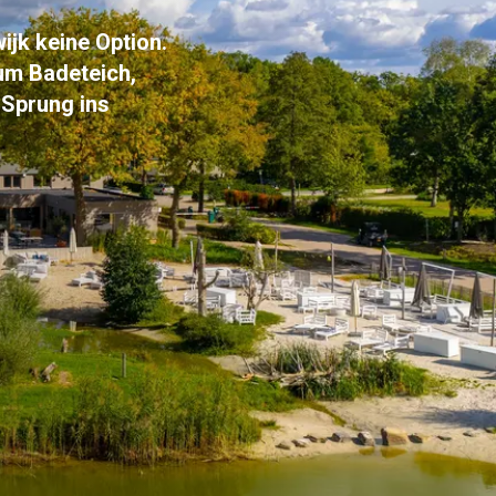
ijk keine Option.
um Badeteich,
 Sprung ins