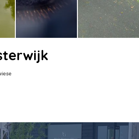
sterwijk
wiese