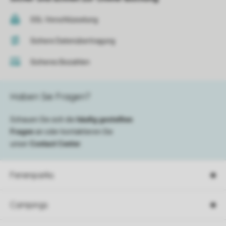
SSL-Verschlüsselung
Sichere Datenübertragung
Sicheres Bezahlen
Haben Sie Fragen?
Schauen Sie sich die
häufig gestellten
Fragen
an oder kontaktieren Sie
unser
Contact Center
.
Ferienparks
Campings