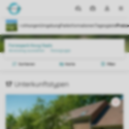
Reiseziele
Meine
Dropdown-
MEN
Buchungen
Menü
meines
Kontos
öffnen
Parks
Ferienpark Hoog Vaals
Preise und Verfügbarkeiten