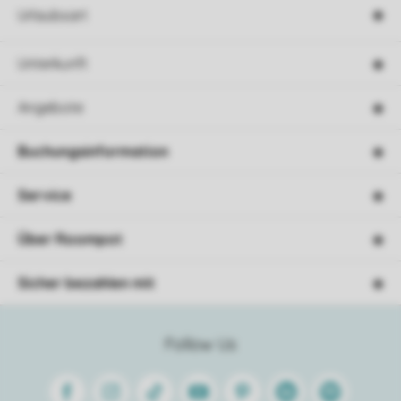
Urlaubsart
Unterkunft
Angebote
Buchungsinformation
Service
Über Roompot
Sicher bezahlen mit
Follow Us
Facebook
Instagram
Tiktok
Youtube
Pinterest
Linkedin
Spotify