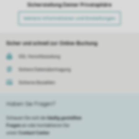
Sicherstellung Deiner Privatsphäre
Weitere Informationen und Einstellungen
Sicher und schnell zur Online-Buchung
SSL-Verschlüsselung
Sichere Datenübertragung
Sicheres Bezahlen
Haben Sie Fragen?
Schauen Sie sich die
häufig gestellten
Fragen
an oder kontaktieren Sie
unser
Contact Center
.