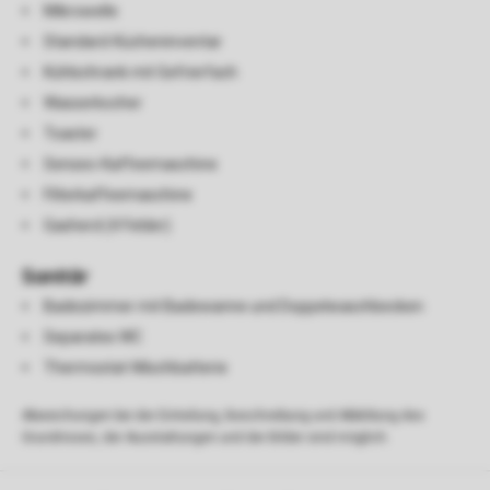
Mikrowelle
Standard-Kücheninventar
Kühlschrank mit Gefrierfach
Wasserkocher
Toaster
Senseo-Kaffeemaschine
Filterkaffeemaschine
Gasherd (4 Felder)
Sanitär
Badezimmer mit Badewanne und Doppelwaschbecken
Separates WC
Thermostat-Mischbatterie
Abweichungen bei der Einteilung, Beschreibung und Abbildung des
Grundrisses, der Ausstattungen und der Bilder sind möglich.