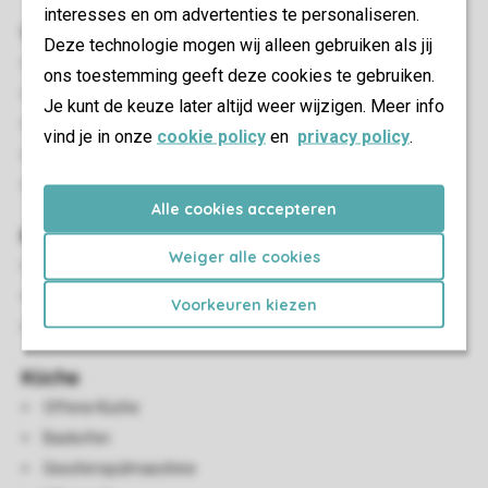
interesses en om advertenties te personaliseren.
Wohn-/Esszimmer
Deze technologie mogen wij alleen gebruiken als jij
Sitzecke
ons toestemming geeft deze cookies te gebruiken.
Essecke
Je kunt de keuze later altijd weer wijzigen. Meer info
Offener Kamin
vind je in onze
cookie policy
en
privacy policy
.
Flatscreen-TV
Spielesammlung
Alle cookies accepteren
Kinder-Einrichtungen
Weiger alle cookies
Reisebett (auf Anfrage)
Kinderhochstuhl (auf Anfrage)
Voorkeuren kiezen
Kindersichere Steckdosen
Küche
Offene Küche
Backofen
Geschirrspülmaschine