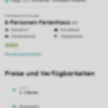
Grundrisse
1
Fotos
13
Ferienpark Hochwald
6-Personen-Ferienhaus
6CE
Circa 60 m²
Frei stehend
3 Schlafzimmer
1 Badezimmer
Einrichtungsmerkmale
Preise und Verfügbarkeiten