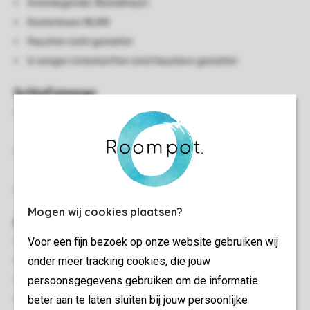
Innenliegender Abstellraum
Kostenloses WLAN
Rauchen nicht gestattet
In einigen Unterkünften sind Haustiere gestattet
Schlafzimmer
Schlafzimmer mit zwei Einzelbetten, 2-Personen
Softtopper und Flatscreen-TV
Zwei Schlafzimmer mit jeweils zwei Boxspring-
Einzelbetten
Betten mit Bettdecke und Kopfkissen
Mogen wij cookies plaatsen?
Außen
Voor een fijn bezoek op onze website gebruiken wij
Terrasse
onder meer tracking cookies, die jouw
Sonnenschirm
persoonsgegevens gebruiken om de informatie
Teilweise verstellbare Gartenmöbel
beter aan te laten sluiten bij jouw persoonlijke
Stellplatz für ein Auto in der Nähe der Unterkunft