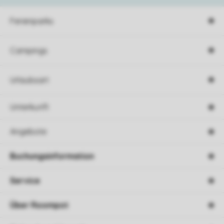
Ferienparks
Campings
Urlaubsart
Unterkunft
Angebote
Buchungsinformation
Service
Über Roompot