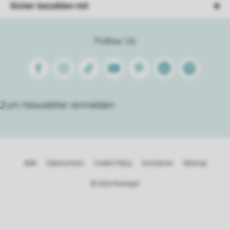
Sicher bezahlen mit
Follow Us
Facebook
Instagram
Tiktok
Youtube
Pinterest
Linkedin
Spotify
Zum Newsletter anmelden
AGB
Datenschutz
Cookie Policy
Disclaimer
Sitemap
© 2026 Roompot