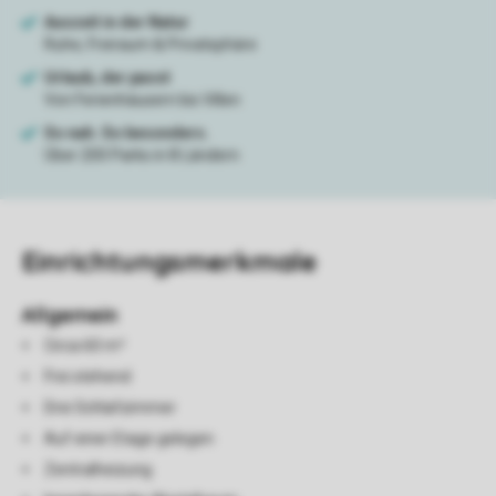
Einrichtungsmerkmale
Allgemein
Circa 60 m²
Frei stehend
Drei Schlafzimmer
Auf einer Etage gelegen
Zentralheizung