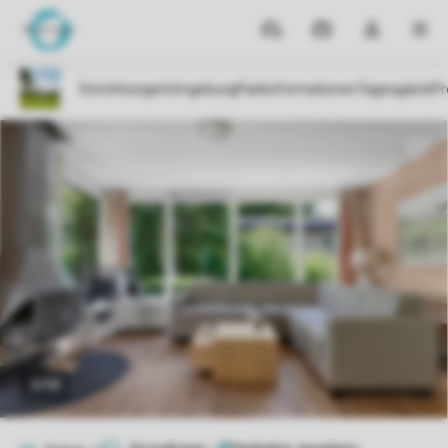
Reiseziele
Meine
Dropdown-
MEN
Buchungen
Menü
meines
Kontos
öffnen
1/14