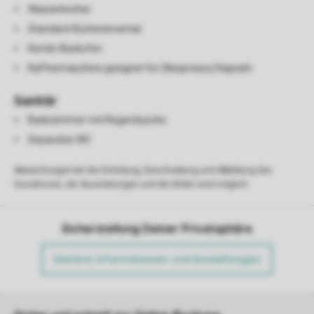
Wasserkocher
Standard-Kücheninventar
Kombi-Backofen
Kaffeemaschine geeignet für (Nespresso) Kapseln
Sanitär
Badezimmer mit Regendusche
Separates WC
Abweichungen bei der Einteilung, Beschreibung und Abbildung des
Grundrisses, der Ausstattungen und der Bilder sind möglich.
Sicherstellung Deiner Privatsphäre
Weitere Informationen und Einstellungen