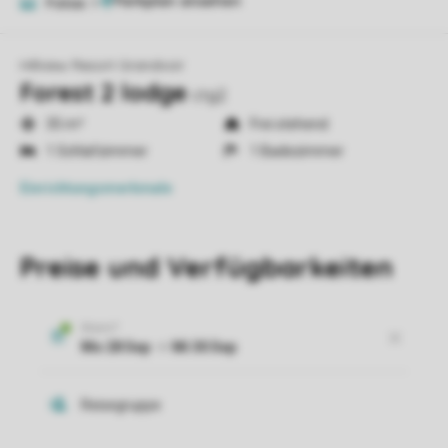
Fotos
9
Hillview Resort Grandvoir
Forest 2 lodge
ctg2
35 m²
Frei stehend
1 Schlafzimmer
1 Badezimmer
Einrichtungsmerkmale
Preise und Verfügbarkeiten