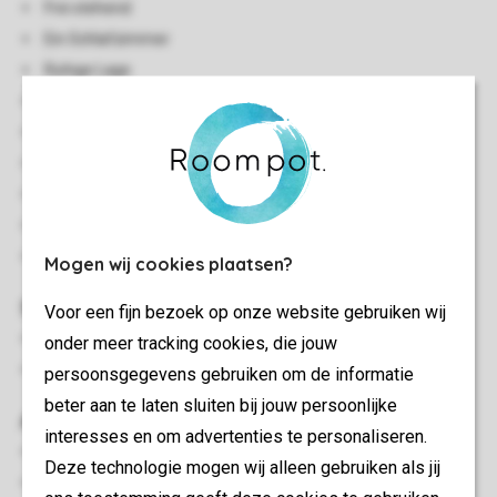
Frei stehend
Ein Schlafzimmer
Ruhige Lage
Auf einer Etage gelegen
Klimaanlage
Wärmepumpe
Geeignet für 2 Personen
Rauchen nicht gestattet
In einigen Unterkünften sind Haustiere gestattet
Mogen wij cookies plaatsen?
Schlafzimmer
Voor een fijn bezoek op onze website gebruiken wij
Schlafzimmer mit einem Boxspring-Doppelbett
onder meer tracking cookies, die jouw
Betten mit Bettdecke und Kopfkissen
persoonsgegevens gebruiken om de informatie
beter aan te laten sluiten bij jouw persoonlijke
Außen
interesses en om advertenties te personaliseren.
Terrasse
Deze technologie mogen wij alleen gebruiken als jij
Gartenmöbel