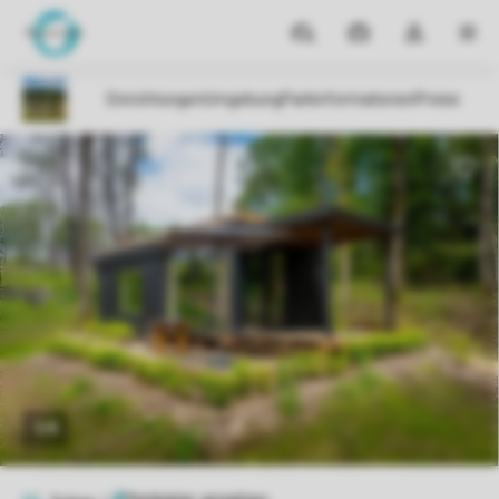
Reiseziele
Meine
Dropdown-
MEN
Buchungen
Menü
meines
Kontos
öffnen
1/9