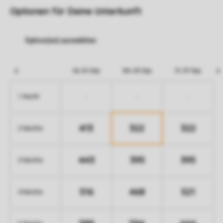
Optionen für Deine Unterkunft
Sa 26 Sep
Mo 28 Sep
Di 29 Sep
-
-
-
1 Nacht
413
322
322
2 Nächte
443
395
395
3 Nächte
516
468
521
4 Nächte