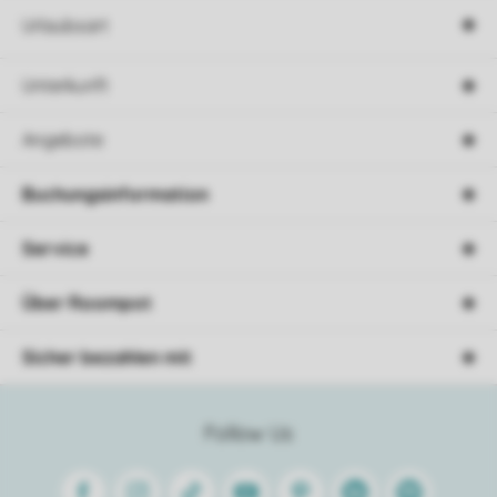
Urlaubsart
Unterkunft
Angebote
Buchungsinformation
Service
Über Roompot
Sicher bezahlen mit
Follow Us
Facebook
Instagram
Tiktok
Youtube
Pinterest
Linkedin
Spotify