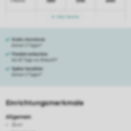
589
594
644
5 Nächte
Mehr Nächte
Einrichtungsmerkmale
Allgemein
35 m²