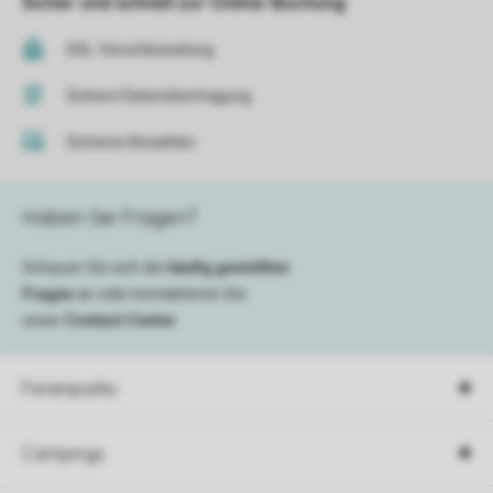
Sicher und schnell zur Online-Buchung
SSL-Verschlüsselung
Sichere Datenübertragung
Sicheres Bezahlen
Haben Sie Fragen?
Schauen Sie sich die
häufig gestellten
Fragen
an oder kontaktieren Sie
unser
Contact Center
.
Ferienparks
Campings