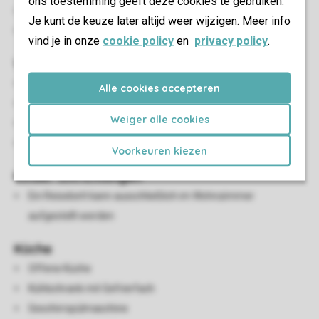
ons toestemming geeft deze cookies te gebruiken.
Als Sonderwunsch buchbar: umzäunter Terrasse
Je kunt de keuze later altijd weer wijzigen. Meer info
Parken in der Nähe der Unterkunft
vind je in onze
cookie policy
en
privacy policy
.
Wohn-/Esszimmer
Sitzecke
Alle cookies accepteren
Essecke
Weiger alle cookies
TV
Streamingdienste verfügbar
Voorkeuren kiezen
Kinder-Einrichtungen
Ein Reisebett kann ausschließlich im Wohnzimmer
aufgestellt werden
Küche
Offene Küche
Kühlschrank mit Gefrierfach
Geschirrspülmaschine