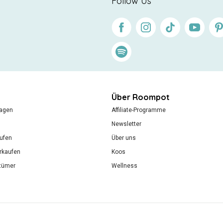
Follow Us
Facebook
Instagram
Tiktok
Youtube
Pin
Spotify
Über Roompot
ragen
Affiliate-Programme
Newsletter
ufen
Über uns
rkaufen
Koos
ntümer
Wellness