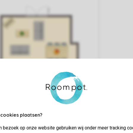
 cookies plaatsen?
jn bezoek op onze website gebruiken wij onder meer tracking co