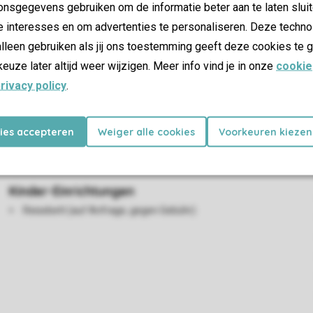
nsgegevens gebruiken om de informatie beter aan te laten sluit
e interesses en om advertenties te personaliseren. Deze techno
lleen gebruiken als jij ons toestemming geeft deze cookies te g
keuze later altijd weer wijzigen. Meer info vind je in onze
cookie
rivacy policy
.
Wohn-/Esszimmer
Sitzecke
kies accepteren
Weiger alle cookies
Voorkeuren kiezen
Essecke
Flatscreen-TV
Kinder-Einrichtungen
Reisebett (auf Anfrage, gegen Gebühr)