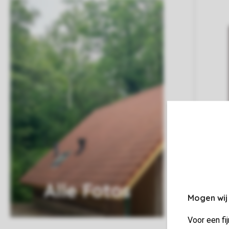
Alle Fotos
Mogen wij
Voor een fi