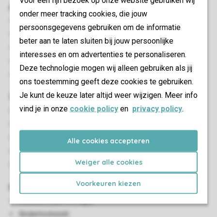
Voor een fijn bezoek op onze website gebruiken wij
Außen
onder meer tracking cookies, die jouw
Terrasse
persoonsgegevens gebruiken om de informatie
Gartenmöbel
beter aan te laten sluiten bij jouw persoonlijke
Sonnenschirm
interesses en om advertenties te personaliseren.
Befestigter Weg zur Unterkunft
Deze technologie mogen wij alleen gebruiken als jij
Stellplatz für ein Auto an der Unterkunft
ons toestemming geeft deze cookies te gebruiken.
Je kunt de keuze later altijd weer wijzigen. Meer info
Wohn-/Esszimmer
vind je in onze
cookie policy
en
privacy policy
.
Sitzecke
Essecke
Offener Kamin
Alle cookies accepteren
Flatscreen-TV
Weiger alle cookies
Rollstuhlwendekreis mindestens 150 cm
Voorkeuren kiezen
Kinder-Einrichtungen
Reisebett (auf Anfrage)
Kinderhochstuhl