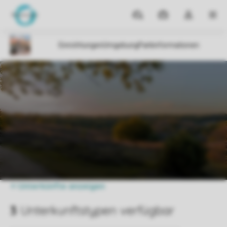
Reiseziele
Meine
Dropdown-
MEN
Buchungen
Menü
meines
Kontos
öffnen
Parks
Havenresort Terherne
Preise vergleichen