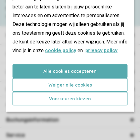
Schauen Sie sich die
häufig gestellten
beter aan te laten sluiten bij jouw persoonlijke
Fragen
an oder kontaktieren Sie
interesses en om advertenties te personaliseren.
unser
Contact Center
.
Deze technologie mogen wij alleen gebruiken als jij
ons toestemming geeft deze cookies te gebruiken.
Ferienparks
Je kunt de keuze later altijd weer wijzigen. Meer info
vind je in onze
cookie policy
en
privacy policy
.
Campings
Alle cookies accepteren
Urlaubsart
Weiger alle cookies
Unterkunft
Voorkeuren kiezen
Angebote
Buchungsinformation
Service