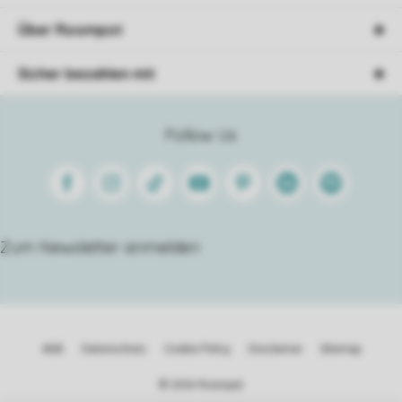
Über Roompot
Sicher bezahlen mit
Follow Us
Facebook
Instagram
Tiktok
Youtube
Pinterest
Linkedin
Spotify
Zum Newsletter anmelden
AGB
Datenschutz
Cookie Policy
Disclaimer
Sitemap
© 2026 Roompot