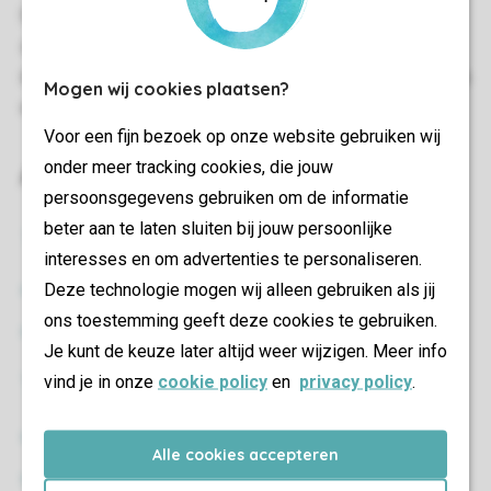
Seilschaukeln. So können sie sich nicht nur austoben,
sondern auch neue Freunde finden, die ebenfalls im Park
ihren Urlaub verbringen. Es wird ein unvergesslicher Urlaub
Mogen wij cookies plaatsen?
werden.
Voor een fijn bezoek op onze website gebruiken wij
onder meer tracking cookies, die jouw
Alles auf einen Blick
persoonsgegevens gebruiken om de informatie
beter aan te laten sluiten bij jouw persoonlijke
Essen und Trinken
interesses en om advertenties te personaliseren.
Deze technologie mogen wij alleen gebruiken als jij
Minimarkt
ons toestemming geeft deze cookies te gebruiken.
Brötchenservice
Je kunt de keuze later altijd weer wijzigen. Meer info
vind je in onze
cookie policy
en
privacy policy
.
Kinder
Spielgerät(e)
Alle cookies accepteren
Spielplatz