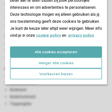
beter aan te laten sluiten bij jouw persoonlijke
Terrasse
interesses en om advertenties te personaliseren.
Gartenmöbel
Deze technologie mogen wij alleen gebruiken als jij
Liegestühle
ons toestemming geeft deze cookies te gebruiken.
Stellplatz für ein Auto an der Unterkunft
Je kunt de keuze later altijd weer wijzigen. Meer info
vind je in onze
cookie policy
en
privacy policy
.
Wohn-/Esszimmer
Sitzecke
Essecke
Alle cookies accepteren
TV
Weiger alle cookies
Kinder-Einrichtungen
Voorkeuren kiezen
Kommode
Babybadewanne
Kinderbett
Kinderhochstuhl
Treppengitter