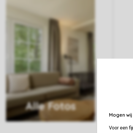
Alle Fotos
Mogen wij
Voor een fi