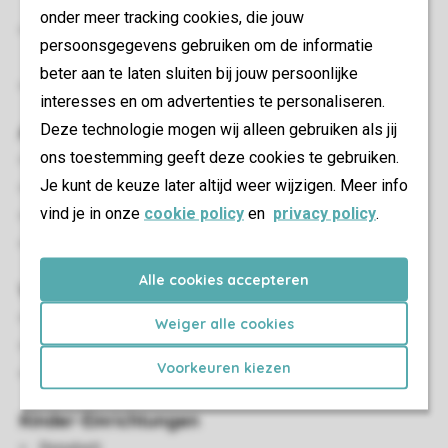
Softtopper auf der ersten Etage
onder meer tracking cookies, die jouw
Zwei Schlafzimmer mit jeweils zwei Boxspring-
persoonsgegevens gebruiken om de informatie
Einzelbetten auf der ersten Etage
beter aan te laten sluiten bij jouw persoonlijke
Betten mit Bettdecke und Kopfkissen
interesses en om advertenties te personaliseren.
Deze technologie mogen wij alleen gebruiken als jij
Außen
ons toestemming geeft deze cookies te gebruiken.
Dachterrasse
Je kunt de keuze later altijd weer wijzigen. Meer info
Gartenmöbel
vind je in onze
cookie policy
en
privacy policy
.
Sonnenschirm
Parken auf dem Zentralparkplatz
Alle cookies accepteren
Wohn-/Esszimmer
Sitzecke
Weiger alle cookies
Essecke
Voorkeuren kiezen
TV
Kinder-Einrichtungen