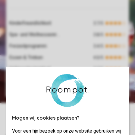
Kinderfreundlichkeit
Spa- und Wellnesseinrichtungen
Freizeitprogramm
Essen & Trinken
Hallenschwimmbad
Gastfreundschaft
Mogen wij cookies plaatsen?
Voor een fijn bezoek op onze website gebruiken wij