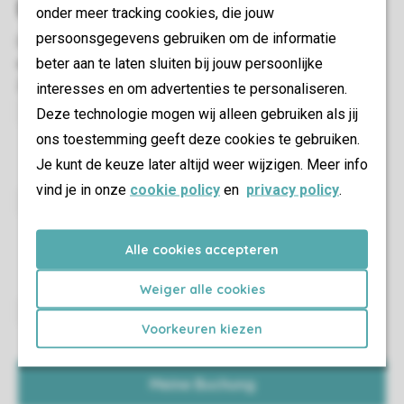
onder meer tracking cookies, die jouw
persoonsgegevens gebruiken om de informatie
beter aan te laten sluiten bij jouw persoonlijke
interesses en om advertenties te personaliseren.
Deze technologie mogen wij alleen gebruiken als jij
So bist Du bestens ausgestattet und musst nur noch
ons toestemming geeft deze cookies te gebruiken.
Deinen Urlaub genießen.
Je kunt de keuze later altijd weer wijzigen. Meer info
vind je in onze
cookie policy
en
privacy policy
.
Lies nach, welche Einrichtungen in Deiner Unterkunft
vorhanden sind und wo sich die Unterkunft im Park
Alle cookies accepteren
befindet.
Weiger alle cookies
Voorkeuren kiezen
Füge ganz einfach jemanden zu Deiner Reisegruppe
hinzu oder entferne jemanden.
Meine Buchung