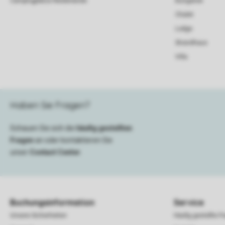
Campingplätze Niederlande
Bungalow
Chalet
Lodge
Strandhaus
Villa
Haben Sie Fragen?
Schauen Sie sich die
häufig gestellten
Fragen
an oder kontaktieren Sie
unser
Contact Center
.
Buchungsinformation
Service
Unsere Sicherheiten
Häufig gestellte F