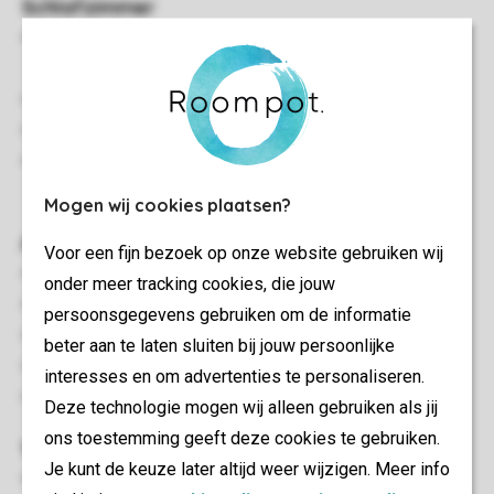
Schlafzimmer
Drei Schlafzimmer mit jeweils zwei Boxspring-Einzelbetten
und Flatscreen-TV
Betten mit Bettdecke und Kopfkissen
Bei Anreise bezogene Betten
Ein Schlafzimmer ist mit einem 2-Personen-Softtopper
ausgestattet
Mogen wij cookies plaatsen?
Außen
Voor een fijn bezoek op onze website gebruiken wij
Balkon
onder meer tracking cookies, die jouw
Sonnenschirm
persoonsgegevens gebruiken om de informatie
Gartenmöbel
beter aan te laten sluiten bij jouw persoonlijke
Unterkunft ist mit dem Auto nicht erreichbar
interesses en om advertenties te personaliseren.
Parken auf dem Zentralparkplatz
Deze technologie mogen wij alleen gebruiken als jij
ons toestemming geeft deze cookies te gebruiken.
Wohn-/Esszimmer
Je kunt de keuze later altijd weer wijzigen. Meer info
Dreisitzer