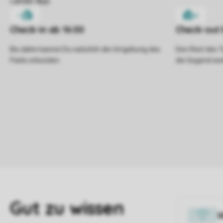
Bis dahin kannst Du natürlich die Umgebung des
Den Rest des T
Parks erkunden.
die Gegend wei