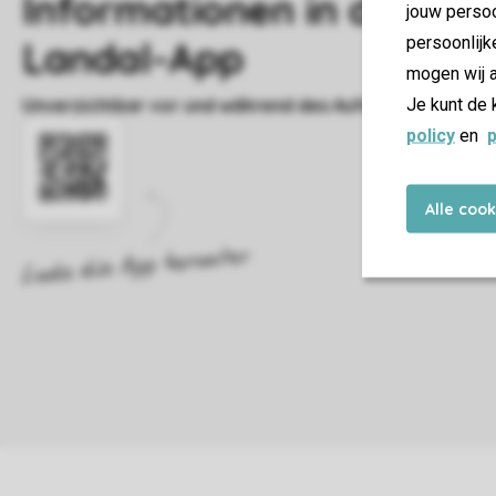
jouw persoo
persoonlijk
mogen wij a
Je kunt de 
policy
en
p
Alle coo