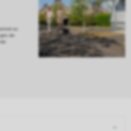
senrein zu
rgen, die
die