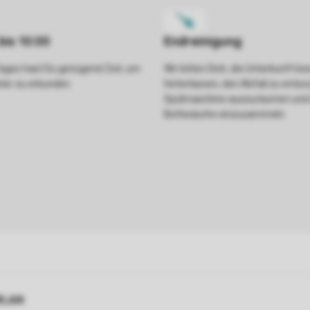
ages hast Du genügend Zeit, um
Wir bitten Dich, die Unterkunft be
ter zu erkunden.
hinterlassen, den Abfall zu entso
Spülmaschine auszuräumen und 
Bettwäsche einzusammeln.
WLAN