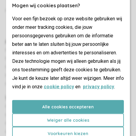
Flatscreen-TV
Mogen wij cookies plaatsen?
Schlafzimmer mit Boxspring-Doppelbett, Softtopper,
Voor een fijn bezoek op onze website gebruiken wij
Flatscreen-TV, Hotelsafe, Kleiderschrank und
onder meer tracking cookies, die jouw
französischem Balkon
persoonsgegevens gebruiken om de informatie
Außen
beter aan te laten sluiten bij jouw persoonlijke
Sonnenschirm
interesses en om advertenties te personaliseren.
Terrasse
Deze technologie mogen wij alleen gebruiken als jij
Gartentisch
ons toestemming geeft deze cookies te gebruiken.
Verstellbare Gartenstühle
Je kunt de keuze later altijd weer wijzigen. Meer info
Stellplatz für ein Auto an der Unterkunft
vind je in onze
cookie policy
en
privacy policy
.
Wohn-/Esszimmer
Sitzecke
Alle cookies accepteren
Essecke
Weiger alle cookies
Kaminofen
TV mit Chromecast
Voorkeuren kiezen