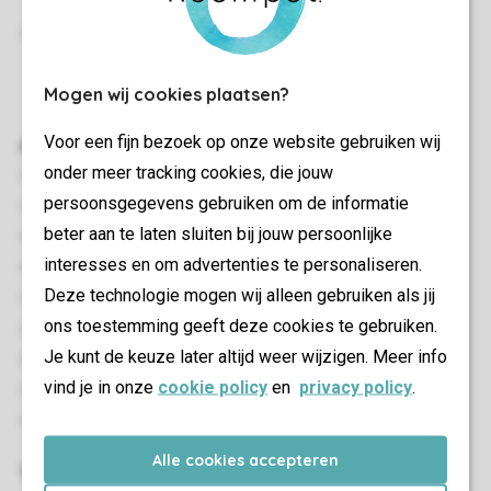
Flatscreen-TV
Schlafzimmer mit Boxspring-Doppelbett, Softtopper,
Flatscreen-TV, Hotelsafe, Kleiderschrank und
Mogen wij cookies plaatsen?
französischem Balkon
Voor een fijn bezoek op onze website gebruiken wij
Außen
onder meer tracking cookies, die jouw
Veranda mit holzbefeuertem Hot Tub
persoonsgegevens gebruiken om de informatie
Big Green Egg
beter aan te laten sluiten bij jouw persoonlijke
Loungemöbel
interesses en om advertenties te personaliseren.
Sonnenschirm
Deze technologie mogen wij alleen gebruiken als jij
Terrasse
ons toestemming geeft deze cookies te gebruiken.
Gartentisch
Je kunt de keuze later altijd weer wijzigen. Meer info
Verstellbare Gartenstühle
vind je in onze
cookie policy
en
privacy policy
.
Außensauna
Stellplatz für ein Auto an der Unterkunft
Alle cookies accepteren
Wohn-/Esszimmer