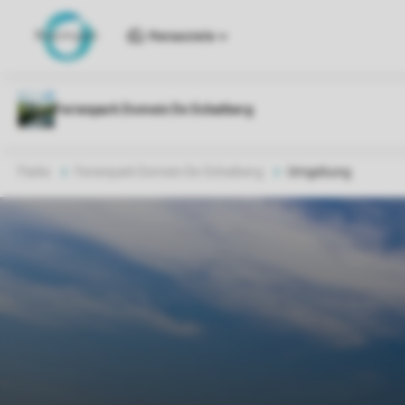
Reiseziele
Parks
Ferienpark Domein De Schatberg
Umgebung