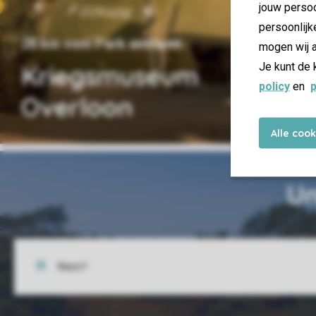
jouw persoo
persoonlijk
28 km vom Park entfernt
mogen wij a
Je kunt de 
Kriegsmuseum
policy
en
p
Overloon
Alle coo
Un