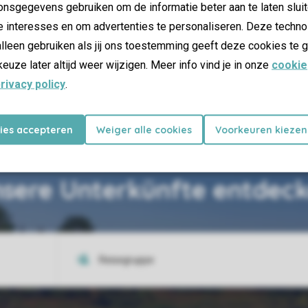
nsgegevens gebruiken om de informatie beter aan te laten sluit
e interesses en om advertenties te personaliseren. Deze techno
lleen gebruiken als jij ons toestemming geeft deze cookies te g
keuze later altijd weer wijzigen. Meer info vind je in onze
cookie
27 km vom Park entfernt
rivacy policy
.
Thermalbad Arcen
kies accepteren
Weiger alle cookies
Voorkeuren kiezen
sere Unterkünfte entdec