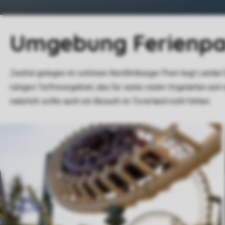
Umgebung Ferienpa
Zentral gelegen im schönen Nordlimburger Peel liegt Landal 
ruhiges Torfmoorgebiet, das für seine vielen Vogelarten un
natürlich sollte auch ein Besuch im Toverland nicht fehlen.