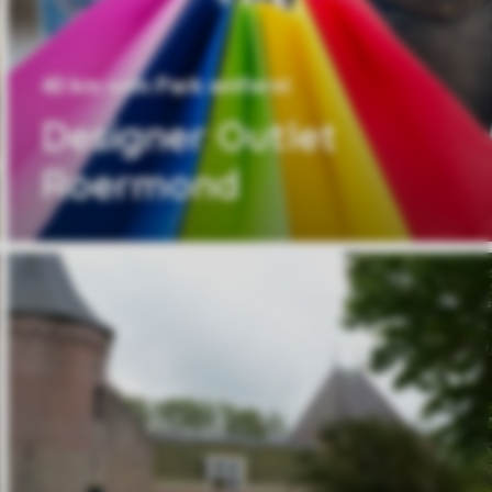
40 km vom Park entfernt
Designer Outlet
Roermond