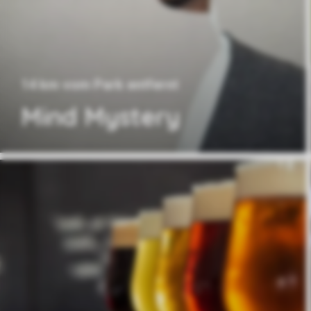
14 km vom Park entfernt
Mind Mystery