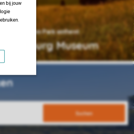
en bij jouw
logie
ebruiken.
17 km vom Park entfernt
Limburg Museum
ken
Suchen