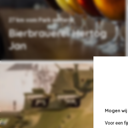
27 km vom Park entfernt
Bierbrauerei Hertog
Jan
Mogen wij
Voor een fi