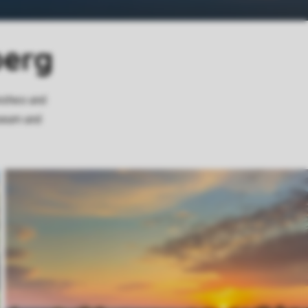
berg
eiches und
useum und