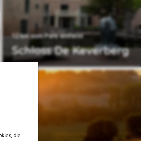
12 km vom Park entfernt
Schloss De Keverberg
okies, die