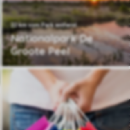
22 km vom Park entfernt
Nationalpark De
Groote Peel