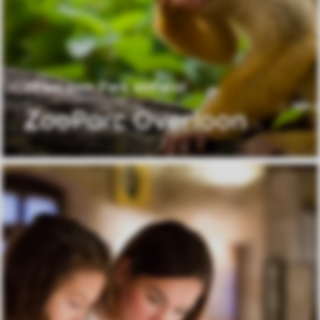
29 km vom Park entfernt
ZooParc Overloon