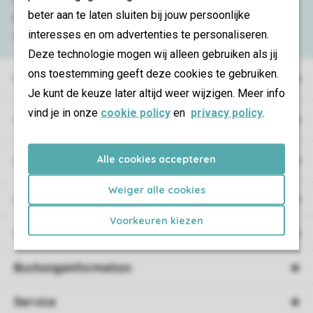
Schauen Sie sich die
häufig gestellten
beter aan te laten sluiten bij jouw persoonlijke
Fragen
an oder kontaktieren Sie
interesses en om advertenties te personaliseren.
unser
Contact Center
.
Deze technologie mogen wij alleen gebruiken als jij
ons toestemming geeft deze cookies te gebruiken.
Ferienparks
Je kunt de keuze later altijd weer wijzigen. Meer info
vind je in onze
cookie policy
en
privacy policy
.
Campings
Alle cookies accepteren
Urlaubsart
Weiger alle cookies
Unterkunft
Voorkeuren kiezen
Angebote
Buchungsinformation
Service