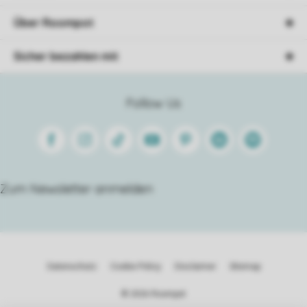
Über Roompot
Sicher bezahlen mit
Follow Us
Facebook
Instagram
Tiktok
Youtube
Pinterest
Linkedin
Spotify
Zum Newsletter anmelden
Datenschutz
Cookie Policy
Disclaimer
Sitemap
© 2026 Roompot