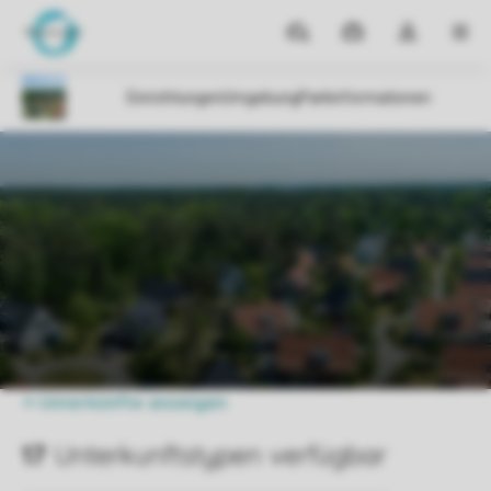
Reiseziele
Meine
Dropdown-
MEN
Buchungen
Menü
meines
Kontos
öffnen
Parks
Ferienpark De Vers
Preise vergleichen