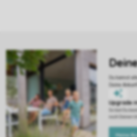
So bist Du be
noch Deinen U
Meine B