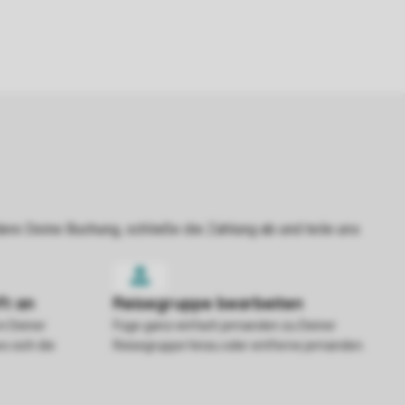
in Deiner
Füge ganz einfach jemanden zu Deiner
o sich die
Reisegruppe hinzu oder entferne jemanden.