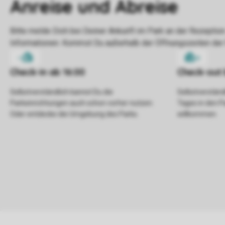
Selbstverständlich kannst Du die
Selbstverständl
Parkeinrichtungen auch schon vorher nutzen.
Tages in den P
Oder entdecke die Umgebung des Parks.
willkommen.