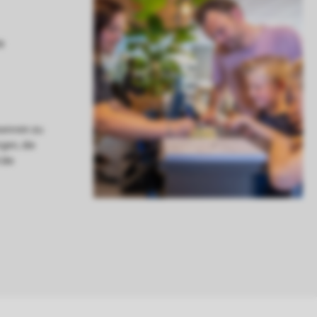
senrein zu
rgen, die
die