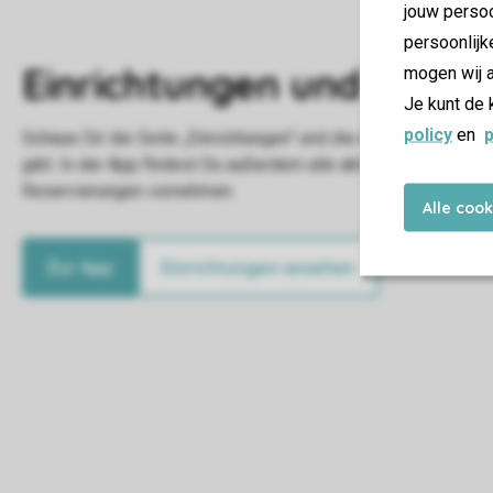
jouw persoo
persoonlijk
mogen wij a
Je kunt de 
policy
en
p
Alle coo
Zur App
Einrichtungen ansehen