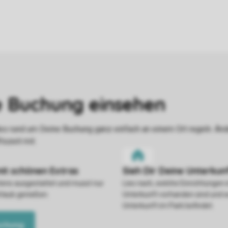
stens ausgestattet und musst nur
Lies nach, welche Einrichtungen 
rlaub genießen.
Unterkunft vorhanden sind und w
Unterkunft im Park befindet.
uchung