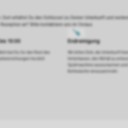
ich bist Du für den Rest des
Wir bitten Dich, die Unterkunft be
arkeinrichtungen herzlich
hinterlassen, den Abfall zu entso
Spülmaschine auszuräumen und 
Bettwäsche einzusammeln.