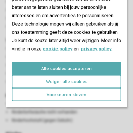
Teils eingezäunter Garten
beter aan te laten sluiten bij jouw persoonlijke
Veranda
interesses en om advertenties te personaliseren.
Gartenmöbel (kann je nach Wohnung unterschiedlich sein)
Deze technologie mogen wij alleen gebruiken als jij
Stellplatz für ein Auto an der Unterkunft
ons toestemming geeft deze cookies te gebruiken.
Wohn-/Esszimmer
Je kunt de keuze later altijd weer wijzigen. Meer info
vind je in onze
cookie policy
en
privacy policy
.
Sitzecke
Essecke
Flatscreen-TV
Alle cookies accepteren
Smart-TV
Weiger alle cookies
HDMI Anschluss
Voorkeuren kiezen
Kinder-Einrichtungen
Reisebett (gegen Gebühr)
Kinderbettwäsche nicht vorhanden
Kinderhochstuhl (gegen Gebühr)