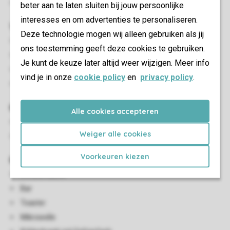
Stellplatz für ein Auto an der Unterkunft
beter aan te laten sluiten bij jouw persoonlijke
interesses en om advertenties te personaliseren.
Wohn-/Esszimmer
Deze technologie mogen wij alleen gebruiken als jij
Sitzecke
ons toestemming geeft deze cookies te gebruiken.
Essecke
Je kunt de keuze later altijd weer wijzigen. Meer info
Flatscreen-TV
vind je in onze
cookie policy
en
privacy policy
.
HDMI Anschluss
Kinder-Einrichtungen
Alle cookies accepteren
Kinderbett (auf Anfrage, kein Bettzeug vorhanden)
Weiger alle cookies
Kinderhochstuhl (auf Anfrage)
Voorkeuren kiezen
Küche
Offene Küche
Bar
Toaster
Mikrowelle