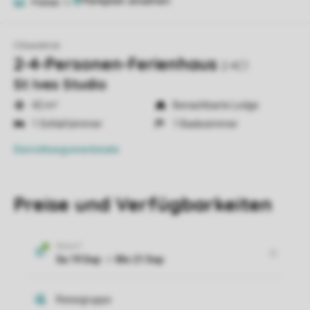
Fotos
12
Clowance
2-4-Personen-Ferienhaus
2-4C1
St Ives Studio
42 m²
Benachbarte Lodge
1 Schlafzimmer
1 Badezimmer
Einrichtungsmerkmale
Preise und Verfügbarkeiten