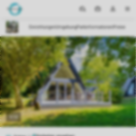
Reiseziele
Meine
Dropdown-
MEN
Buchungen
Menü
meines
Kontos
öffnen
1/12