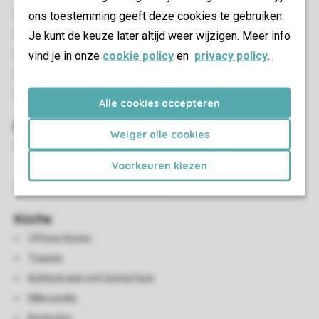
Doppelschlafcouch
ons toestemming geeft deze cookies te gebruiken.
Sitzecke
Je kunt de keuze later altijd weer wijzigen. Meer info
Essecke
vind je in onze
cookie policy
en
privacy policy
.
Flatscreen-TV
HDMI Anschluss
Alle cookies accepteren
Kinder-Einrichtungen
Weiger alle cookies
Es ist nur begrenzter Platz verfügbar, um ein Babybett
Voorkeuren kiezen
aufzustellen
Kinderhochstuhl (auf Anfrage)
Küche
Offene Küche
Toaster
Kühlschrank mit Gefrierfach
Mikrowelle
Backofen