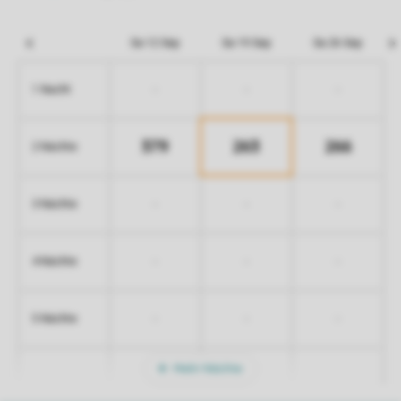
Sa 12 Sep
Sa 19 Sep
Sa 26 Sep
-
-
-
1 Nacht
379
263
266
2 Nächte
-
-
-
3 Nächte
-
-
-
4 Nächte
-
-
-
5 Nächte
Mehr Nächte