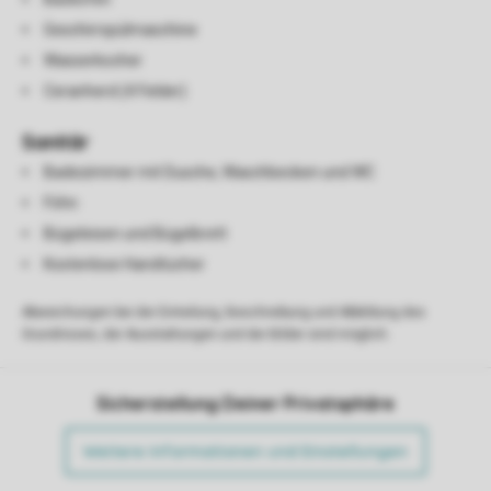
Geschirrspülmaschine
Wasserkocher
Ceranherd (4 Felder)
Sanitär
Badezimmer mit Dusche, Waschbecken und WC
Föhn
Bügeleisen und Bügelbrett
Kostenlose Handtücher
Abweichungen bei der Einteilung, Beschreibung und Abbildung des
Grundrisses, der Ausstattungen und der Bilder sind möglich.
Sicherstellung Deiner Privatsphäre
Weitere Informationen und Einstellungen