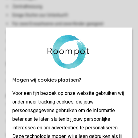
Zentralheizung
Einige Stufen zur Unterkunft
Für zwei Erwachsene und zwei Kinder geeignet
Staubsauger
Rauchen nicht gestattet
Haustiere nicht gestattet
Schlafzimmer
Schlafzimmer mit einem Doppelbett
Mogen wij cookies plaatsen?
Schlafzimmer mit Schlafsofa für Kinder bis 7 Jahre
Voor een fijn bezoek op onze website gebruiken wij
Außen
onder meer tracking cookies, die jouw
Terrasse
persoonsgegevens gebruiken om de informatie
Gartenmöbel
beter aan te laten sluiten bij jouw persoonlijke
Stellplatz für ein Auto an der Unterkunft
interesses en om advertenties te personaliseren.
Wohn-/Esszimmer
Deze technologie mogen wij alleen gebruiken als jij