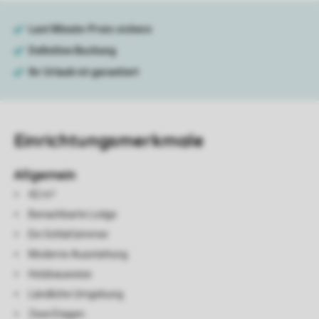
Einrichtungsmerkmale
Allgemein
42 m²
Benachbarte Lodge
Ein Schlafzimmer
Moderne Ausstattung
Holzbauweise
Ländliche Umgebung
Zwei Etagen