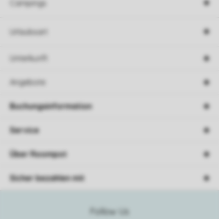
Campings
Urlaubsart
Unterkunft
Angebote
Buchungsinformation
Service
Über Roompot
Sicher bezahlen mit
Follow Us