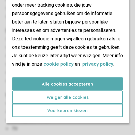
onder meer tracking cookies, die jouw
Haustiere nicht gestattet
persoonsgegevens gebruiken om de informatie
Energielabel: C
beter aan te laten sluiten bij jouw persoonlijke
Schlafzimmer
interesses en om advertenties te personaliseren.
Deze technologie mogen wij alleen gebruiken als jij
Anzahl Schlafzimmer: 3
ons toestemming geeft deze cookies te gebruiken.
Schlafzimmer oben: 3
Je kunt de keuze later altijd weer wijzigen. Meer info
Einzelbetten: 6
vind je in onze
cookie policy
en
privacy policy
.
Boxspringbetten
TV in Schlafzimmer
Einzelbettdecken und Kissen
Alle cookies accepteren
Wohn-/Esszimmer
Weiger alle cookies
Sitzecke
Voorkeuren kiezen
Essecke
Atmosphären-Ofen
TV