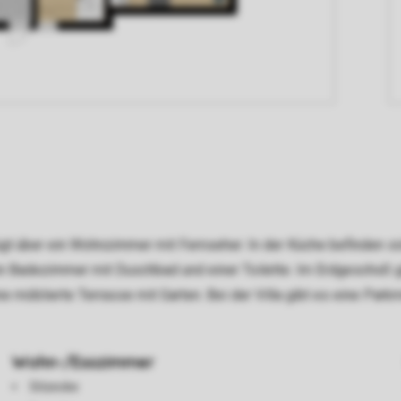
ügt über ein Wohnzimmer mit Fernseher. In der Küche befinden si
n Badezimmer mit Duschbad und einer Toilette. Im Erdgeschoß 
ine möblierte Terrasse mit Garten. Bei der Villa gibt es eine Pa
Wohn-/Esszimmer
Sitzecke