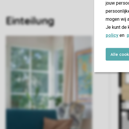
jouw persoo
persoonlijk
Einteilung
mogen wij a
Je kunt de 
policy
en
p
Alle coo