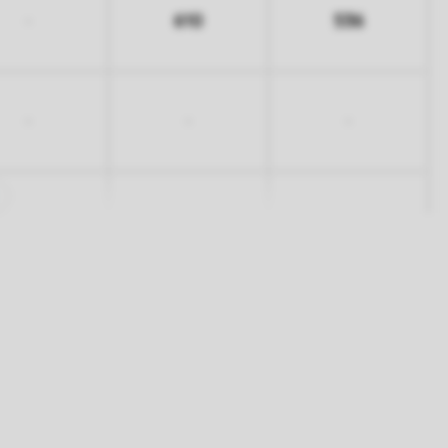
610
536
-
-
-
-