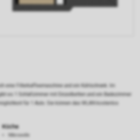
ch eine Filterkaffeemaschine und ein Kühlschrank. Im
gibt es 1 Schlafzimmer mit Einzelbetten und ein Badezimmer
rkmöglichkeit für 1 Auto. Sie können das WLAN kostenlos
Küche
Mikrowelle