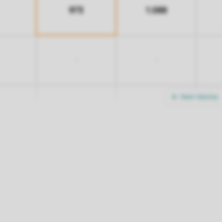
973
1.088
-
-
Mehr Nächte