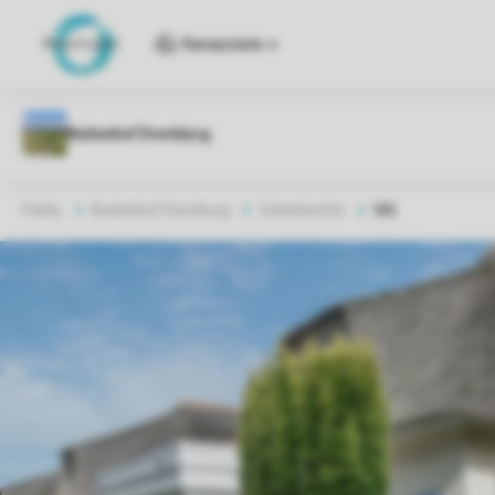
Reiseziele
Parks
Buitenhof Domburg
Unterkünfte
M6