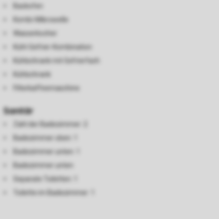
Backofen
Kombi-Mikrowelle
Wasserkocher
Kühl-Gefrier-Kombination
Kühlschrank mit Gefrierfach
Kühlschrank
Filterkaffeemaschine
Sanitär
Zahl der Badezimmer: 2
Badezimmer oben: 1
Badezimmer unten: 1
Badezimmer unten
Separate Toiletten: 1
Toilette im Badezimmer: 1