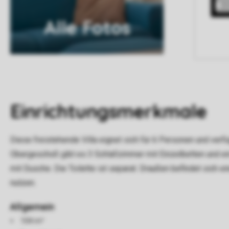
Alle Fotos
Einrichtungsmerkmale
Diese freistehende Villa eignet sich für 6 Personen und verf
Obergeschoß gibt es 3 Schlafzimmer mit Einzelbetten und ei
mit Dusche. Die Toilette ist separat. Draußen befindet sich e
nutzen.
Allgemein
104 m²