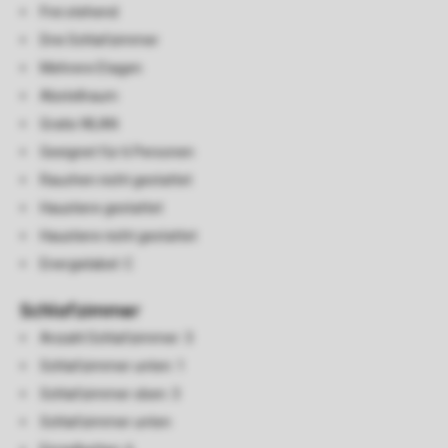
Frei stehend
Drei Schlafzimmer
Mehrere Etagen
Abstellraum
Gratis WLAN
Geeignet für 6 Personen
Rauchen nicht gestattet
Haustiere gestattet
Haustiere nicht gestattet
Energielabel: C
Schlafzimmer
Anzahl Schlafzimmer: 3
Schlafzimmer unten: 1
Schlafzimmer oben: 3
Schlafzimmer unten