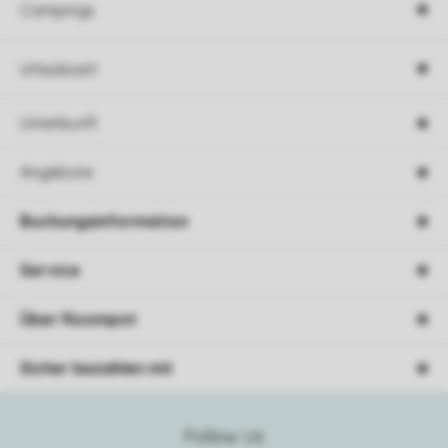
Campings
Urlaubsart
Unterkunft
Angebote
Buchungsinformation
Service
Über Roompot
Sicher bezahlen mit
Follow Us