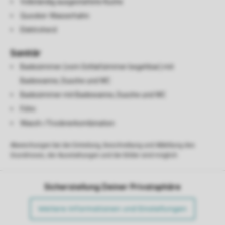
Vollständig ausgestattete Küche
Quooker-Wasserhahn
Elektroherd
Sanitär
Badezimmer (vom Schlafzimmer begehbar) mit
Badewanne, Dusche und WC
Badezimmer mit Badewanne, Dusche und WC
Föhn
Wasch-/Trocknerkombination
Abweichungen bei der Einteilung, Beschreibung und Abbildung des
Grundrisses, der Ausstattungen und der Bilder sind möglich.
Sicherstellung Deiner Privatsphäre
Weitere Informationen und Einstellungen