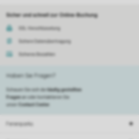
Sicher und schnell zur Online-Buchung
SSL-Verschlüsselung
Sichere Datenübertragung
Sicheres Bezahlen
Haben Sie Fragen?
Schauen Sie sich die
häufig gestellten
Fragen
an oder kontaktieren Sie
unser
Contact Center
.
Ferienparks