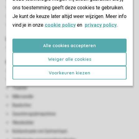
ons toestemming geeft deze cookies te gebruiken.
Essecke
Je kunt de keuze later altijd weer wijzigen. Meer info
Smart-TV
vind je in onze
cookie policy
en
privacy policy
.
HDMI Anschluss
Kinder-Einrichtungen
Alle cookies accepteren
Kinderhochstuhl (auf Anfrage)
Weiger alle cookies
Küche
Offene Küche mit Kochinsel
Voorkeuren kiezen
Bar
Toaster
Mikrowelle
Backofen
Geschirrspülmaschine
Weinkühler
Kühlschrank mit Gefrierfach