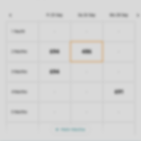
Fr 25 Sep
Sa 26 Sep
Mo 28 Sep
-
-
-
1 Nacht
694
486
-
2 Nächte
694
-
-
3 Nächte
691
-
-
4 Nächte
-
-
-
5 Nächte
Mehr Nächte