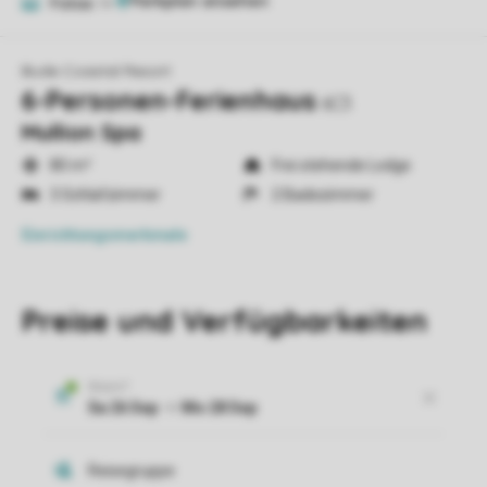
Fotos
14
Bude Coastal Resort
6-Personen-Ferienhaus
6C3
Mullion Spa
80 m²
Frei stehende Lodge
3 Schlafzimmer
2 Badezimmer
Einrichtungsmerkmale
Preise und Verfügbarkeiten