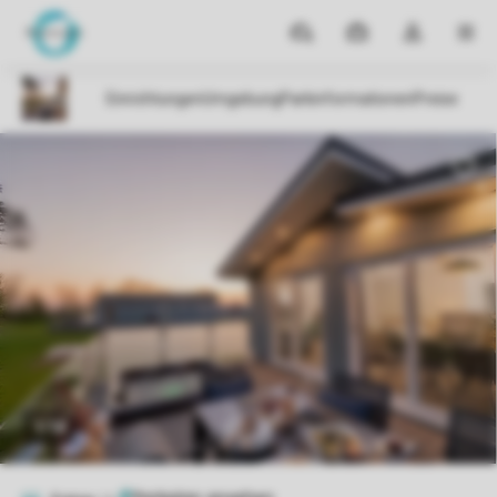
Reiseziele
Meine
Dropdown-
MEN
Buchungen
Menü
meines
Kontos
öffnen
1/14