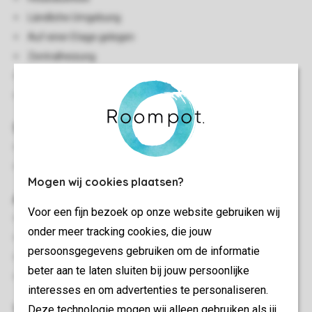
Ländliche Umgebung
Auf einer Etage gelegen
Zentralheizung
Einige Unterkünfte haben einige Stufen zur Unterkunft
Haustiere nicht gestattet
Schlafzimmer
Schlafzimmer mit einem Doppelbett und Smart-TV
Zwei Schlafzimmer mit jeweils zwei Einzelbetten
Mogen wij cookies plaatsen?
Außen
Voor een fijn bezoek op onze website gebruiken wij
Balkon
onder meer tracking cookies, die jouw
Luxuriöser Whirlpool (draußen)
persoonsgegevens gebruiken om de informatie
Gartenmöbel
beter aan te laten sluiten bij jouw persoonlijke
Parken bei der Unterkunft
interesses en om advertenties te personaliseren.
Wohn-/Esszimmer
Deze technologie mogen wij alleen gebruiken als jij