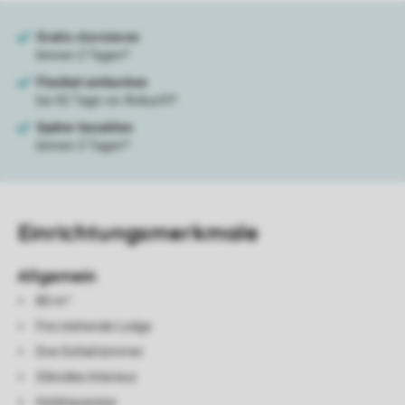
Einrichtungsmerkmale
Allgemein
80 m²
Frei stehende Lodge
Drei Schlafzimmer
Stilvolles Interieur
Holzbauweise