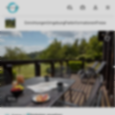
Reiseziele
Meine
Dropdown-
MEN
Buchungen
Menü
meines
Kontos
öffnen
1/11