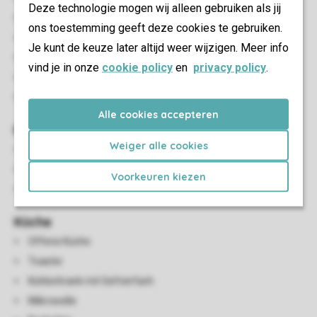
Deze technologie mogen wij alleen gebruiken als jij
Essecke
ons toestemming geeft deze cookies te gebruiken.
Elektroheizung
Je kunt de keuze later altijd weer wijzigen. Meer info
HDMI Anschluss
vind je in onze
cookie policy
en
privacy policy
.
Smart-TV
Streamingdienste verfügbar
Alle cookies accepteren
Kinder-Einrichtungen
Weiger alle cookies
Ein Reisebett (auf Anfrage)
Kinderhochstuhl (auf Anfrage)
Voorkeuren kiezen
Treppengitter
Küche
Offene Küche
Toaster
Kühlschrank mit Gefrierfach
Mikrowelle