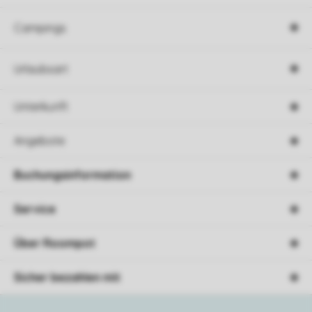
Campings
Urlaubsart
Unterkunft
Angebote
Buchungsinformation
Service
Über Roompot
Sicher bezahlen mit