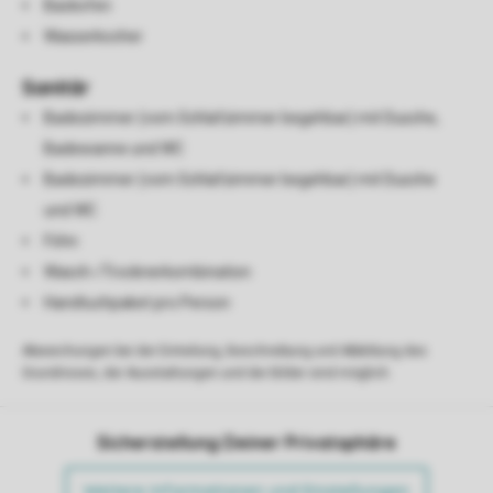
Backofen
Wasserkocher
Sanitär
Badezimmer (vom Schlafzimmer begehbar) mit Dusche,
Badewanne und WC
Badezimmer (vom Schlafzimmer begehbar) mit Dusche
und WC
Föhn
Wasch-/Trocknerkombination
Handtuchpaket pro Person
Abweichungen bei der Einteilung, Beschreibung und Abbildung des
Grundrisses, der Ausstattungen und der Bilder sind möglich.
Sicherstellung Deiner Privatsphäre
Weitere Informationen und Einstellungen