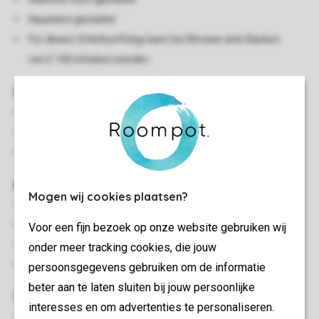
Haustiere gestattet
Für diesen Unterkunftstyp kann bei Anreise eine Kaution
von £ 100 erhoben werden
Schlafzimmer
Doppelschlafcouch
Schlafzimmer mit einem Doppelbett und Flatscreen-TV
Schlafzimmer mit zwei Einzelbetten und Flatscreen-TV
Außen
Mogen wij cookies plaatsen?
Terrasse
Gartenmöbel
Voor een fijn bezoek op onze website gebruiken wij
Parken bei der Unterkunft
onder meer tracking cookies, die jouw
Parken auf dem Zentralparkplatz
persoonsgegevens gebruiken om de informatie
beter aan te laten sluiten bij jouw persoonlijke
Wohn-/Esszimmer
interesses en om advertenties te personaliseren.
Sitzecke