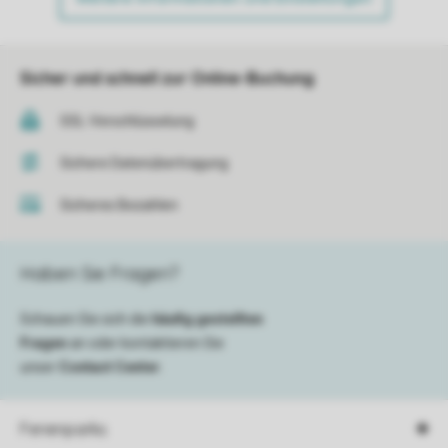
Sicher und schnell zur Online-Buchung
SSL-Verschlüsselung
Sichere Datenübertragung
Sicheres Bezahlen
Haben Sie Fragen?
Schauen Sie sich die
häufig gestellten
Fragen
an oder kontaktieren Sie
unser
Contact Center
.
Ferienparks