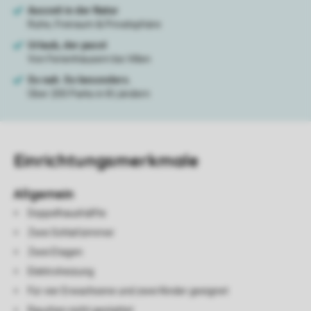
Einrichtungsmerkmale
Allgemein
Doppelhaushälfte
Zwei Schlafzimmer
Zwei Etagen
Elektroheizung
Für vier Erwachsene und zwei Kinder geeignet
Rauchen nicht gestattet