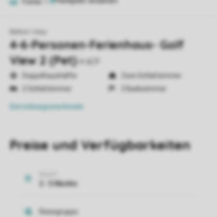
Fotos
11
Belton View
4-6-Personen-Ferienhaus- Golf
View 2 (Pet)
4-6CP
Doppelhaushälfte
Zwei Schlafzimmer
2 Schlafzimmer
2 Badezimmer
Einrichtungsmerkmale
Preise und Verfügbarkeiten